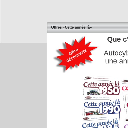
Offres «Cette année là»
Que c'
Accueil
|
Conseiller à un 
Autocyb
une an