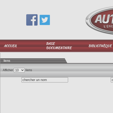
Vous avez une question,
appelez-moi au
06 51 040 025
BASE
ACCUEIL
BIBLIOTHÈQUE
DOCUMENTAIRE
liens
Afficher
liens