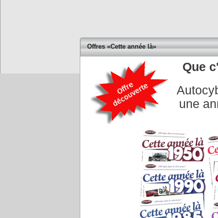
Offres «Cette année là»
Que c'
Accueil
|
Conseiller à un 
Autocyb
une an