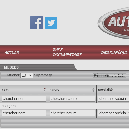
Vous avez une question,
appelez-moi au
06 51 040 025
BASE
ACCUEIL
BIBLIOTHÈQUE
DOCUMENTAIRE
MUSÉES
Afficher
sujets/page
Réinitialiser la liste
nom
nature
spécialité
chargement