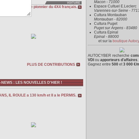
Macon - 71000
VOITURE
Espace Cultuel E.Leclerc
 DANGEL 504, le pionnier du 4X4 français.
Varennes-sur-Seine - 771
Cultura Montauban
Montauban - 82000
Cultura Puget
Puget sur Argens - 83480
Cultura Epinal
Epinal - 88000
et sur la
boutique Autoc
AUTOCYBER recherche
com
VDI
ou
apporteurs d'affaires
.
Gagnez entre
500
et
3 000 €/
PLUS DE CONTRIBUTIONS
NEWS : LES NOUVELLES D'HIER !
ANS, IL ROULE a 130 km/h et Il a le PERMIS.