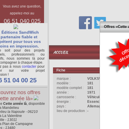
Vous avez une question,
appelez-moi au
06 51 040 025
Offres «Cette 
 Éditions SandWich
partenaire fiable et
étent pour tous vos
oins en impression.
BASE
 soit pour des projets
ACCUEIL
DOCUMENTAIR
nels, professionnels ou
tifs, nous sommes là pour
compagner à chaque étape.
ez pas à nous
contacter
pour
Fiche
La Vo
ger sur votre projet
sion !
6 51 04 00 25
marque :
VOLKSWAGEN
Un vé
modèle :
181
l'OTA
modèle complet :
181
ouvrez nos offres
Volks
année :
1971
carrosserie :
Véhicule Loisir
ette année là»
énergie :
Essence
ne
Cette année là
, disponible
pays :
Allemagne
ra Mandelieu
Prése
lieu de production :
-
lieu la Napoule - 06210
les ag
a La Valentine
lle - 13011
Const
ra Plan de Campagne
es - 13480
véhic