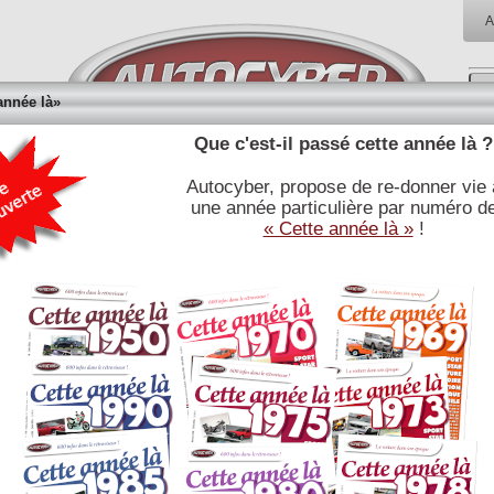
A
année là»
Que c'est-il passé cette année là ?
Autocyber, propose de re-donner vie 
RÉFÉRENCES
BIBLIOTHÈQUE
BOUTI
une année particulière par numéro d
E
JOURNALISTIQUES
« Cette année là »
!
LES D
lkswagen 181 un utilitaire de loisirs
hicule à vocation militaire conçu pour satisfaire les forces de
BMW 180
N, élaboré sur les bases de la formidable Coccinelle. La
wagen 181 met en joie les civils.
ntée au
salon de Francfort 1969
, la 181 civile compte conquérir
riculteurs et les professions rurales.
ruit entre 1969 et 1980, la Volkswagen 181 est d'extrapolée d'un
ule de liaison militaire livré aux armées allemandes et aux forces