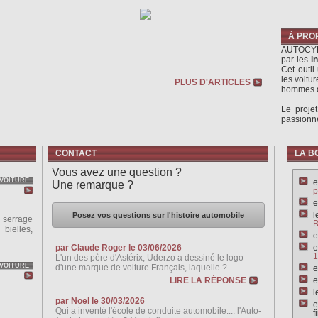
À PRO
AUTOCY
par les
i
Cet outi
les voitu
PLUS D'ARTICLES
hommes qui
Le proje
passionné
CONTACT
LA B
Vous avez une question ?
VOITURE
e
Une remarque ?
p
e
l
Posez vos questions sur l'histoire automobile
 serrage
ielles,
e
par Claude Roger le 03/06/2026
e
1
L'un des père d'Astérix, Uderzo a dessiné le logo
VOITURE
d'une marque de voiture Français, laquelle ?
e
LIRE LA RÉPONSE
e
l
par Noel le 30/03/2026
e
Qui a inventé l'école de conduite automobile.... l'Auto-
f