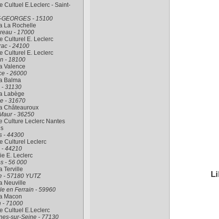
 Cultuel E.Leclerc - Saint-
de l'
utili
-GEORGES - 15100
a La Rochelle
du mo
reau - 17000
 Culturel E. Leclerc
La nou
rac - 24100
jeep v
 Culturel E. Leclerc
n - 18100
La bo
a Valence
import
ce - 26000
coutea
ra Balma
 - 31130
Les p
ra Labège
Combi
e - 31670
châss
ra Châteauroux
large
Maur - 36250
 Culture Leclerc Nantes
En fi
is
48 ch
s - 44300
l'adop
 Culturel Leclerc
 - 44210
rie E. Leclerc
Par s
s - 56 000
généra
a Terville
Li
le - 57180 YUTZ
a Neuville
le en Ferrain - 59960
ra Macon
 - 71000
 Cultuel E.Leclerc
nes-sur-Seine - 77130