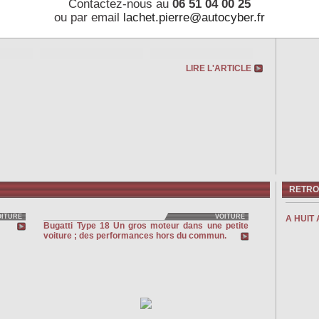
Contactez-nous au
06 51 04 00 25
PEUGEOT
ou par email
lachet.pierre@autocyber.fr
LIRE L'ARTICLE
RETRO-
OITURE
VOITURE
A HUIT 
Bugatti Type 18 Un gros moteur dans une petite
voiture ; des performances hors du commun.