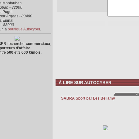
ra Montauban
uban - 82000
a Puget
sur Argens - 83480
a Epinal
 - 88000
ur la
boutique Autocyber
.
ER recherche
commerciaux
,
porteurs d'affaire
.
ntre
500
et
3 000 €/mois
.
À LIRE SUR AUTOCYBER
V
SABRA Sport par Les Bellamy