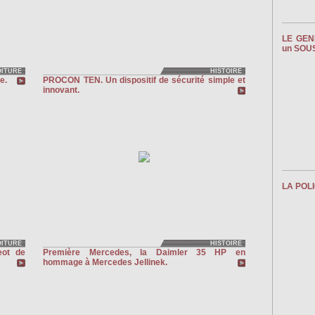
LE GEN
un SOUS
OITURE
HISTOIRE
e.
PROCON TEN. Un dispositif de sécurité simple et
innovant.
LA POL
OITURE
HISTOIRE
eot de
Première Mercedes, la Daimler 35 HP en
hommage à Mercedes Jellinek.