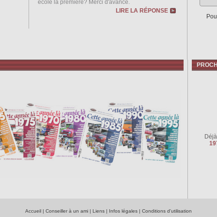
école la première? Merci d'avance.
LIRE LA RÉPONSE
Pou
PROCH
Déjà
19
Accueil
|
Conseiller à un ami
|
Liens
|
Infos légales
|
Conditions d'utilisation