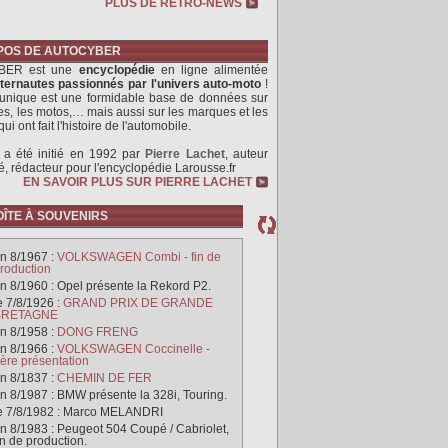
PLUS DE RETRO-NEWS
POS DE AUTOCYBER
BER est une
encyclopédie
en ligne alimentée
nternautes passionnés par l'univers auto-moto
!
l unique est une formidable base de données sur
res, les motos,… mais aussi sur les marques et les
 ont fait l'histoire de l'automobile.
t a été initié en 1992 par
Pierre Lachet
, auteur
, rédacteur pour l'encyclopédie Larousse.fr
EN SAVOIR PLUS SUR PIERRE LACHET
OÎTE À SOUVENIRS
n 8/1967 :
VOLKSWAGEN Combi - fin de
roduction
n 8/1960 :
Opel présente la Rekord P2.
e 7/8/1926 :
GRAND PRIX DE GRANDE
BRETAGNE
n 8/1958 :
DONG FRENG
n 8/1966 :
VOLKSWAGEN Coccinelle -
ère présentation
n 8/1837 :
CHEMIN DE FER
n 8/1987 :
BMW présente la 328i, Touring.
e 7/8/1982 :
Marco MELANDRI
n 8/1983 :
Peugeot 504 Coupé / Cabriolet,
in de production.