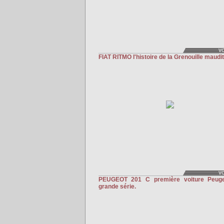
V
FIAT RITMO l'histoire de la Grenouille maudit
V
PEUGEOT 201 C première voiture Peug
grande série.