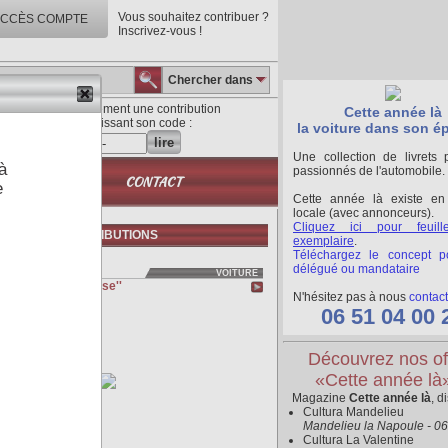
Vous souhaitez contribuer ?
CCÈS COMPTE
Inscrivez-vous !
Chercher dans
Lisez directement une contribution
Cette année là
en saisissant son code :
la voiture dans son é
lire
Une collection de livrets 
à
passionnés de l'automobile.
QUE
CONTACT
e
Cette année là existe en
locale (avec annonceurs).
Cliquez ici pour feuill
ERNIÈRES CONTRIBUTIONS
exemplaire
.
Téléchargez le concept p
délégué ou mandataire
VOITURE
0 ''Nouvelle Classe''
N'hésitez pas à nous
contact
06 51 04 00 
Découvrez nos of
«Cette année là
Magazine
Cette année là
, d
Cultura Mandelieu
Mandelieu la Napoule - 0
Cultura La Valentine