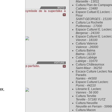
Marseille - 13011
Cultura Plan de Campagn
MOTO
Cabries - 13480
A 1000 3c - le symbole de la superbike à
Espace Cultuel E.Leclerc -
ne.
Flour
SAINT-GEORGES - 15100
Cultura La Rochelle
Puilboreau - 17000
Espace Culturel E. Leclerc
Bergerac - 24100
Espace Culturel E. Leclerc
Vierzon - 18100
Cultura Valence
Valence - 26000
Cultura Balma
Balma - 31130
Cultura Labège
Labège - 31670
VOITURE
Cultura Châteauroux
SX , Presque trop parfaite.
Saint-Maur - 36250
Escace Culture Leclerc Na
Paradis
Nantes - 44300
Espace Culturel Leclerc
Pornic - 44210
ux
,
Librairie E. Leclerc
Vannes - 56 000
Cultura Terville
Terville - 57180 YUTZ
Cultura Neuville
Neuville en Ferrain - 5996
Cultura Macon