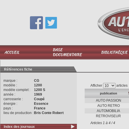
Vous avez une question,
appelez-moi au
06 51 040 025
BASE
ACCUEIL
BIBLIOTHÈQUE
DOCUMENTAIRE
Références fiche
marque :
CG
modèle :
1200
Afficher
articles
modèle complet :
1200 S
publication
année :
1969
carrosserie :
Coupé
AUTO PASSION
énergie :
Essence
AUTO RETRO
pays :
France
AUTOMOBILIA
lieu de production :
Bris Conte Robert
RETROVISEUR
Articles 1 à 4 / 4
Index des journaux