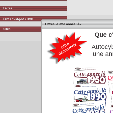
Livres
Films / Vid�os / DVD
Offres «Cette année là»
Sites
Que c'
Autocyb
Accueil
|
Conseiller à un 
une an