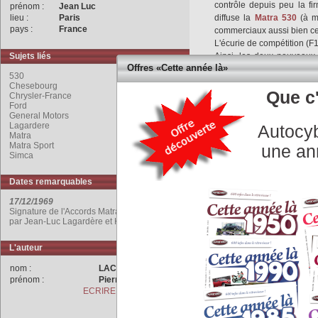
contrôle depuis peu la f
prénom :
Jean Luc
lieu :
Paris
diffuse la
Matra
530
(à m
pays :
France
commerciaux aussi bien c
L'écurie de compétition (F
Sujets liés
Ainsi, les deux nouveaux 
Offres «Cette année là»
cette alliance de raison :
530
insuffisantes et Chrysle
Chesebourg
Que c'
américains,
Ford
et
Genera
Chrysler-France
Ford
En final, Lagardère ass
General Motors
« voiture des copains » 
Lagardere
Autocyb
l’exploit de faire vendre 
Matra
Matra Sport
Matra Sports devient cha
une an
Simca
à
Jackie Stewart
, ch
MS80
propulsée par le
mo
Dates remarquables
L’écurie
Matra
-Ford rempo
constructeurs et el cha
17/12/1969
Stewart sur MS80).
Signature de l'Accords Matra - Chrysler-France
par Jean-Luc Lagardère et Harry Chesebourg.
COMMENTAIRES
L'auteur
nom :
LACHET
prénom :
Pierre
ECRIRE A L'AUTEUR