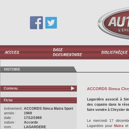
Vous avez une question,
appelez-moi au
06 51 040 025
BASE
ACCUEIL
BIBLIOTHÈQUE
DOCUMENTAIRE
HISTOIRE
Contenu
ACCORDS Simca Chrys
Lagardère associé à Simc
Fiche
des copains dans le rése
événement :
ACCORDS Simca Matra Sport
faire vendre à Chrysler d
année :
1969
date :
17/12/1969
Le mercredi 17 décemb
nature :
Accords
Lagardère pour
Matra
et
nom :
LAGARDERE