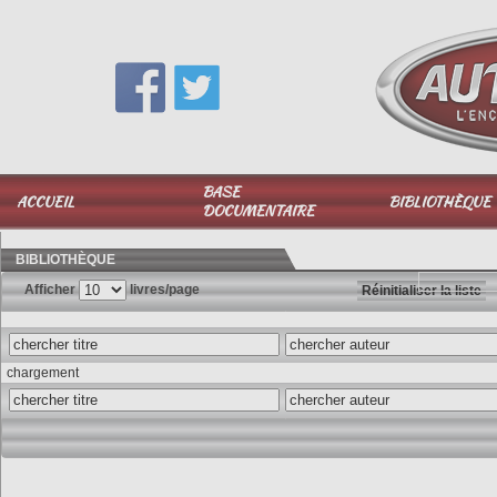
Vous avez une question,
appelez-moi au
06 51 040 025
BASE
ACCUEIL
BIBLIOTHÈQUE
DOCUMENTAIRE
BIBLIOTHÈQUE
Afficher
livres/page
Réinitialiser la liste
chargement