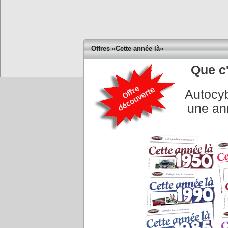
Offres «Cette année là»
Que c'
Accueil
|
Conseiller à un 
Autocyb
une an