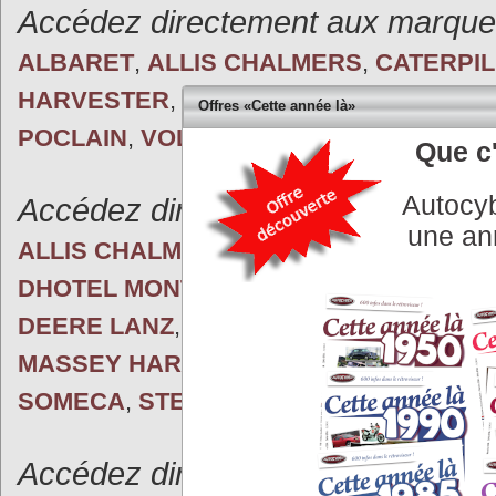
Accédez directement aux marques 
ALBARET
,
ALLIS CHALMERS
,
CATERPI
HARVESTER
,
LAFFLY
,
LETOURNEAU
,
L
Offres «Cette année là»
POCLAIN
,
VOLVO
Que c'
Autocyb
Accédez directement aux marques 
une an
ALLIS CHALMERS
,
ARNOUX
,
BABIOLE
,
DHOTEL MONTARLOT
,
FERGUSON
,
FOR
DEERE LANZ
,
LAMBORGHINI
,
LE PERC
MASSEY HARRIS
,
PACIFIC CAR
,
PORSC
SOMECA
,
STEYR
,
VENDEUVRE
,
VOLVO
Accédez directement aux marques 