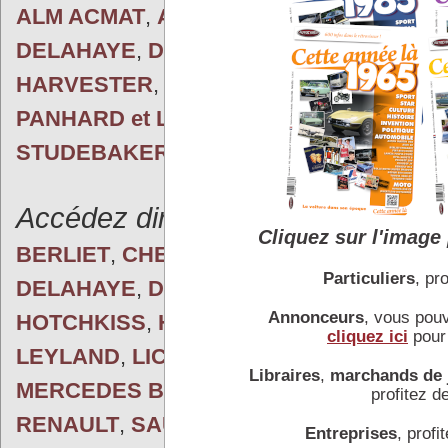
ALM ACMAT
,
AMERICAN MOTORS
,
AMX
DELAHAYE
,
DIAMOND
,
DODGE
,
FORD
,
HARVESTER
,
LAFFLY
,
LATIL
,
LEYLAND
,
PANHARD et LEVASSOR
,
PEUGEOT
,
RE
STUDEBAKER
,
THORNYCROFT
,
UNIC
,
V
Accédez directement aux marques
Cliquez sur l'image 
BERLIET
,
CHEVROLET
,
CITROEN
,
CITRO
Particuliers
, pro
DELAHAYE
,
DIAMOND
,
DODGE
,
FAR
,
FI
Annonceurs
, vous pou
HOTCHKISS
,
HOTCHKISS GUINAR
,
INT
cliquez ici
pour 
LEYLAND
,
LICORNE
,
MACK
,
MAGIRUS D
Libraires
,
marchands de 
MERCEDES BENZ
,
MIESSE
,
NEW MAP
,
P
profitez de
RENAULT
,
SAURER
,
SAVIEM
,
SIDES
,
SI
Entreprises
, profit