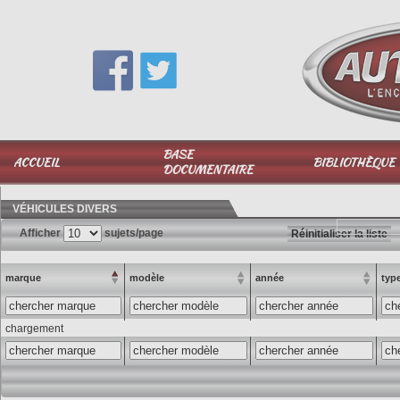
Vous avez une question,
appelez-moi au
06 51 040 025
BASE
ACCUEIL
BIBLIOTHÈQUE
DOCUMENTAIRE
VÉHICULES DIVERS
Afficher
sujets/page
Réinitialiser la liste
marque
modèle
année
typ
chargement