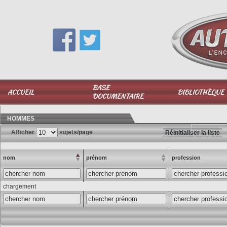
Vous avez une question,
appelez-moi au
06 51 040 025
BASE
ACCUEIL
BIBLIOTHÈQUE
DOCUMENTAIRE
HOMMES
Afficher
sujets/page
Réinitialiser la liste
nom
prénom
profession
chargement