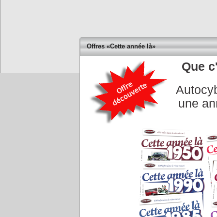
Offres «Cette année là»
Que c'
Accueil
|
Conseiller à un 
Autocyb
une an