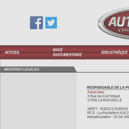
Vous avez une question,
appelez-moi au
06 51 040 025
BASE
ACCUEIL
BIBLIOTHÈQUE
DOCUMENTAIRE
MENTIONS LEGALES
RESPONSABLE DE LA P
Autocyber
3 Rue du Cerf Volant
17000 LA ROCHELLE
SIRET : 41822113100018
RCS : La Rochelle A 418 
Immatriculation : 02 04 19