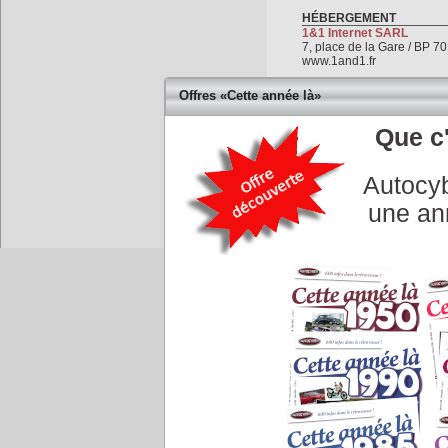
HÉBERGEMENT
1&1 Internet SARL
7, place de la Gare / BP 
www.1and1.fr
Offres «Cette année là»
RÉALISATION
Que c'
Développement
GRAPH'IN
Didier PASTRE
42 quai Regratterie
Autocyb
79000 NIORT
05 49 73 34 30
une an
www.developpeur-web-nior
Accueil
|
Conseiller à un 