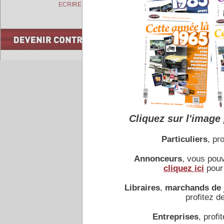
COMMENTAIRES
ECRIRE A L'AUTEUR
Accueil
|
Conseiller à un 
Cliquez sur l'image 
Particuliers
, pro
Annonceurs
, vous pou
cliquez ici
pour 
Libraires
,
marchands de 
profitez de
Entreprises
, profit