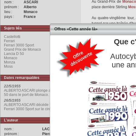
Au Grand-Prix de
Monaco
nom :
ASCARI
prénom :
Alberto
place derrière Stirling
Mos
lieu :
Monaco
pays :
France
Au quatre-vingtième tour, 
tunnel par une traînée d'h
Sujets liés
Offres «Cette année là»
Alberto Ascari perd le con
Castellotti
roue avant droite se bloque 
Que c'
Ferrari
Ferrari 3000 Sport
Grand Prix de Monaco
La
Lancia D 50
tape un mu
Lancia D 50
Autocyb
est éjecté de sa voiture,
Monaco
hommes-grenouilles.
Monza
une an
Moss
Alberto Ascari souffre seu
Dates remarquables
quelques contusions au do
22/5/1955
Le 26 mai suivant, A. Ascar
ALBERTO ASCARI plonge avec sa Lancia D
de
Monza
, essaye la
Ferr
50 dans le port de Monaco.
Castellotti
à l’occasion du
26/5/1955
ALBERTO ASCARI décède lors d'essais de la
Ferrari 3000 Sport sur le circuit de Monza.
Alberto Ascari perd le con
L'auteur
Vialone et trouve la mort.
nom :
LACHET
prénom :
Pierre