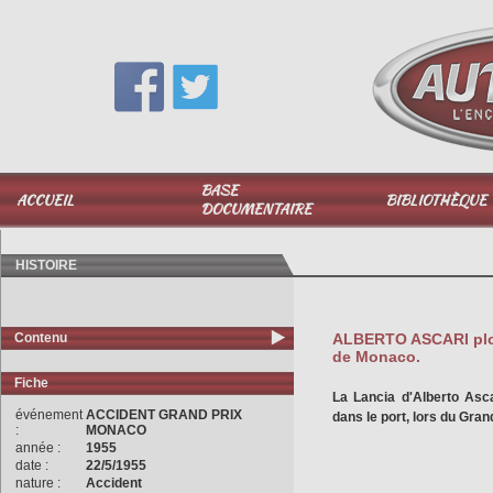
Vous avez une question,
appelez-moi au
06 51 040 025
BASE
ACCUEIL
BIBLIOTHÈQUE
DOCUMENTAIRE
HISTOIRE
Contenu
ALBERTO ASCARI plon
de Monaco.
Fiche
La Lancia d'Alberto Asca
événement
ACCIDENT GRAND PRIX
dans le port, lors du Gra
:
MONACO
année :
1955
date :
22/5/1955
nature :
Accident