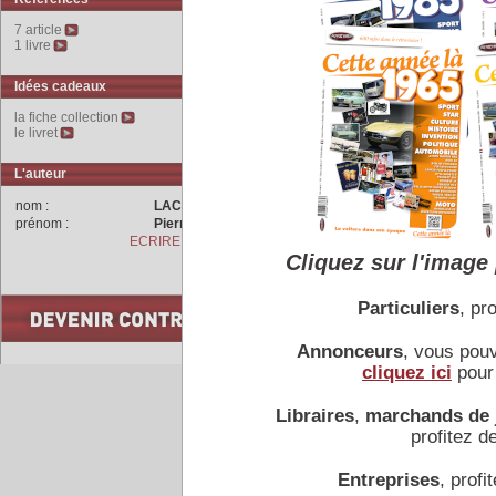
Le moteur
V8
provient de l
7 article
quatre arbres en tête p
1 livre
système d’injection mécani
par
ZF
.
Idées cadeaux
La Montréal est un coup
mécanique issue de la co
la fiche collection
grâce à son poids mesuré
le livret
pointe.
3 925 Montréal sont pr
L'auteur
commercialisées jusqu’en
nom :
LACHET
prénom :
Pierre
ECRIRE A L'AUTEUR
COMMENTAIRES
Cliquez sur l'image 
Particuliers
, pro
Annonceurs
, vous pou
cliquez ici
pour 
Accueil
|
Conseiller à un 
Libraires
,
marchands de 
profitez de
Entreprises
, profit