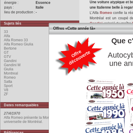
Une voiture atypique et b
énergie :
Essence
pays :
Italie
une Italienne belle à rega
lieu de production :
-
L’Alfa
Romeo
confie la réa
Montréal est un coupé 
Sujets liés
Gandini
, salarié du maître
Offres «Cette année là»
Pour réaliser rapidement
33
d’éléments du coupé
GT
Alfa
Que c'
d’Orazio
Satta
, directeur d
Alfa Romeo 33
Alfa Romeo Giulia
Logiquement, il prend le 
Bertone
concept est présenté à l’ex
GT
Autocyb
elle attire le regard avec u
GTV
Gandini
La Montréal de série est 
une an
Gandini M
« ’Bertone » par les spécia
Giulia
Le moteur
V8
provient 
Montreal
cylindrée à 2,6 L, quatr
Romeo
Satta
alimenté par un système 
Sport
vitesses est une
ZF
, à 5 r
V8
à gauche
ZF
La Montréal est un coup
mécanique issue de la com
Dates remarquables
son poids mesuré de seule
27/4/1970
3 925 Montréal sont pr
Alfa Romeo présente la Montréal à l'exposition
commercialisées jusqu’en
universelle de Montréal.
La Montréal de série est 
‘’Bertone’’ par les spéciali
Références