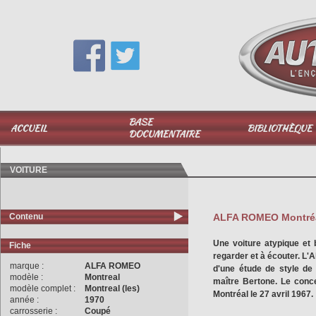
Vous avez une question,
appelez-moi au
06 51 040 025
BASE
ACCUEIL
BIBLIOTHÈQUE
DOCUMENTAIRE
VOITURE
Contenu
ALFA ROMEO Montré
Une voiture atypique et 
Fiche
regarder et à écouter. L'
marque :
ALFA ROMEO
d'une étude de style de 
modèle :
Montreal
maître Bertone. Le conce
modèle complet :
Montreal (les)
Montréal le 27 avril 1967.
année :
1970
carrosserie :
Coupé