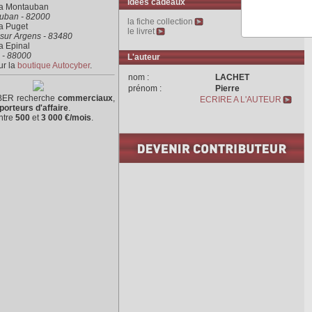
Idées cadeaux
ra Montauban
uban - 82000
la fiche collection
a Puget
le livret
sur Argens - 83480
a Epinal
 - 88000
L'auteur
ur la
boutique Autocyber
.
nom :
LACHET
prénom :
Pierre
ER recherche
commerciaux
,
ECRIRE A L'AUTEUR
porteurs d'affaire
.
ntre
500
et
3 000 €/mois
.