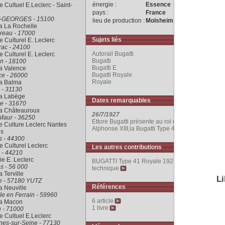
énergie :
Essence
 Cultuel E.Leclerc - Saint-
pays :
France
-GEORGES - 15100
lieu de production :
Molsheim
a La Rochelle
reau - 17000
Sujets liés
 Culturel E. Leclerc
rac - 24100
Autorail Bugatti
 Culturel E. Leclerc
Bugatti
n - 18100
Bugatti E
a Valence
Bugatti Royale
ce - 26000
Royale
ra Balma
 - 31130
ra Labège
Dates remarquables
e - 31670
ra Châteauroux
26/7/1927
Maur - 36250
Ettore Bugatti présente au roi d'Espagne
 Culture Leclerc Nantes
Alphonse XIII,la Bugatti Type 41.
is
s - 44300
 Culturel Leclerc
Les autres contributions
 - 44210
rie E. Leclerc
BUGATTI Type 41 Royale 1927 : fiche
s - 56 000
technique
a Terville
Li
le - 57180 YUTZ
Références
a Neuville
le en Ferrain - 59960
6 article
ra Macon
1 livre
 - 71000
 Cultuel E.Leclerc
nes-sur-Seine - 77130