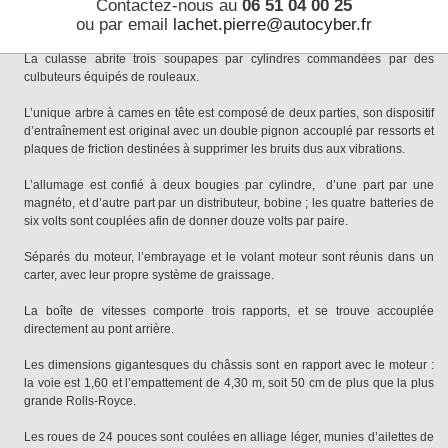
Contactez-nous au
06 51 04 00 25
du carter au réservoir, l’autre prend l’huile dans le réservoir et l’amène aux
ou par email
lachet.pierre@autocyber.fr
neuf paliers du vilebrequin.
La culasse abrite trois soupapes par cylindres commandées par des
culbuteurs équipés de rouleaux.
L’unique arbre à cames en tête est composé de deux parties, son dispositif
d’entraînement est original avec un double pignon accouplé par ressorts et
plaques de friction destinées à supprimer les bruits dus aux vibrations.
L’allumage est confié à deux bougies par cylindre, d’une part par une
magnéto, et d’autre part par un distributeur, bobine ; les quatre batteries de
six volts sont couplées afin de donner douze volts par paire.
Séparés du moteur, l’embrayage et le volant moteur sont réunis dans un
carter, avec leur propre système de graissage.
La boîte de vitesses comporte trois rapports, et se trouve accouplée
directement au pont arrière.
Les dimensions gigantesques du châssis sont en rapport avec le moteur :
la voie est 1,60 et l’empattement de 4,30 m, soit 50 cm de plus que la plus
grande Rolls-Royce.
Les roues de 24 pouces sont coulées en alliage léger, munies d’ailettes de