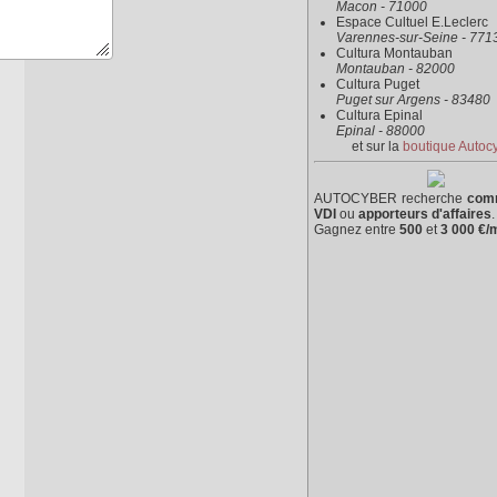
Macon - 71000
Espace Cultuel E.Leclerc
Varennes-sur-Seine - 771
Cultura Montauban
Montauban - 82000
Cultura Puget
Puget sur Argens - 83480
Cultura Epinal
Epinal - 88000
et sur la
boutique Autoc
AUTOCYBER recherche
com
VDI
ou
apporteurs d'affaires
.
Gagnez entre
500
et
3 000 €/