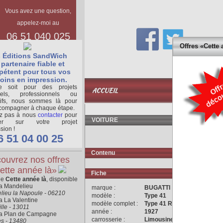
Vous avez une question,
appelez-moi au
06 51 040 025
Offres «Cette 
 Éditions SandWich
partenaire fiable et
étent pour tous vos
oins en impression.
BASE
 soit pour des projets
ACCUEIL
DOCUMENTAIR
nels, professionnels ou
tifs, nous sommes là pour
compagner à chaque étape.
ez pas à nous
contacter
pour
VOITURE
ger sur votre projet
sion !
6 51 04 00 25
Contenu
ouvrez nos offres
ette année là»
Fiche
ne
Cette année là
, disponible
ra Mandelieu
marque :
BUGATTI
lieu la Napoule - 06210
modèle :
Type 41
a La Valentine
modèle complet :
Type 41 Royale
lle - 13011
année :
1927
ra Plan de Campagne
carrosserie :
Limousine
es - 13480