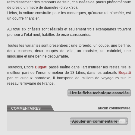
refroidissement des tambours de frein, chaussées de pneus phénoménaux
de près d’un mètre de diamètre (6.75 x 36).
Hélas, la voiture construite pour les monarques, qu’aucun roi n’achète, est
un gouffre financier.
Au total six châssis sont réalisés et seulement trois exemplaires trouvent
preneur à l’état neuf, habillés de onze carrosseries.
Toutes les variantes sont présentées : une torpédo, un coupé, une berline,
deux coaches, deux coupés de ville, un roadster, un cabriolet, une
limousine et une berline découvrable.
Toutefois, Ettore
Bugatti
passé maître dans l’art d’utiliser les restes, tire le
meilleur parti de l’énorme moteur de 13 Litres, dans les autorails
Bugatti
par ce curieux paradoxe, il transporte de milliers de voyageurs sur le
réseau ferroviaire de France.
Lire la fiche technique associée
aucun commentaire
COMMENTAIRES
Ajouter un commentaire