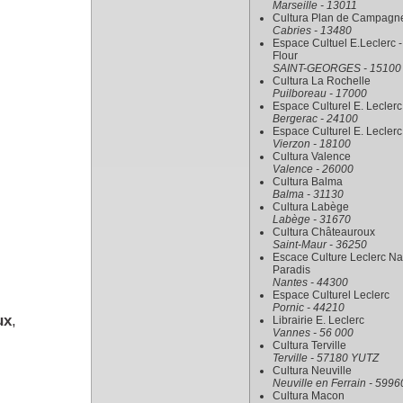
Marseille - 13011
Cultura Plan de Campagn
Cabries - 13480
Espace Cultuel E.Leclerc -
Flour
SAINT-GEORGES - 15100
Cultura La Rochelle
Puilboreau - 17000
Espace Culturel E. Leclerc
Bergerac - 24100
Espace Culturel E. Leclerc
Vierzon - 18100
Cultura Valence
Valence - 26000
Cultura Balma
Balma - 31130
Cultura Labège
Labège - 31670
Cultura Châteauroux
Saint-Maur - 36250
Escace Culture Leclerc Na
Paradis
Nantes - 44300
Espace Culturel Leclerc
Pornic - 44210
ux
,
Librairie E. Leclerc
Vannes - 56 000
Cultura Terville
Terville - 57180 YUTZ
Cultura Neuville
Neuville en Ferrain - 5996
Cultura Macon