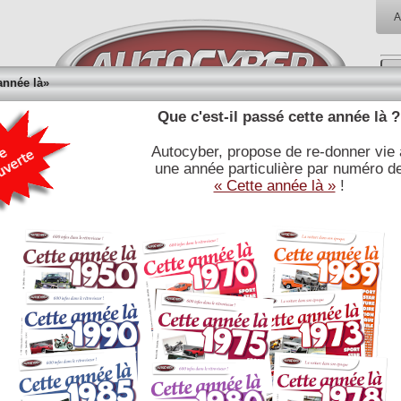
A
année là»
Que c'est-il passé cette année là ?
Autocyber, propose de re-donner vie 
RÉFÉRENCES
BIBLIOTHÈQUE
BOUTI
une année particulière par numéro d
E
JOURNALISTIQUES
« Cette année là »
!
BUGATTI type 41 Royale. La plus fabuleuse de toutes les
voitures.
Lire la fiche technique associée
La Bugatti Type 41 est une pure merveille mécanique. Ettore Bugatti
présente la Royale en ces termes "Prompte et souple comme un être
animé, sûre, rapide, puissante, silencieuse, telle est la Royale ; rêve