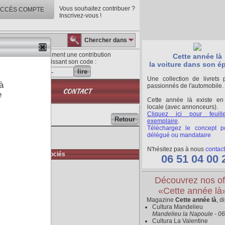
Vous souhaitez contribuer ?
CCÈS COMPTE
Inscrivez-vous !
Chercher dans
Lisez directement une contribution
Cette année là
en saisissant son code :
la voiture dans son é
lire
Une collection de livrets 
à
passionnés de l'automobile.
QUE
CONTACT
e
Cette année là existe en
locale (avec annonceurs).
Cliquez ici pour feuill
Retour
exemplaire
.
Téléchargez le concept p
délégué ou mandataire
N'hésitez pas à nous
contact
Médias associés
06 51 04 00 
Découvrez nos of
«Cette année là
Magazine
Cette année là
, d
Cultura Mandelieu
Mandelieu la Napoule - 0
Cultura La Valentine