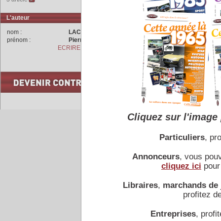
avec en complément, le 
conjointement par
Delco
et
L'auteur
amortisseurs selon le mode 
Originalité, les jantes pou
nom :
LACHET
d’aubages inversés pour ch
prénom :
Pierre
ECRIRE A L'AUTEUR
COMMENTAIRES
Cliquez sur l'image 
Accueil
|
Conseiller à un 
Particuliers
, pro
Annonceurs
, vous pou
cliquez ici
pour 
Libraires
,
marchands de 
profitez de
Entreprises
, profit