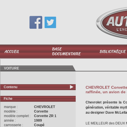
Vous avez une question,
appelez-moi au
06 51 040 025
BASE
ACCUEIL
BIBLIOTHÈQUE
DOCUMENTAIRE
VOITURE
Contenu
CHEVROLET Corvette 
raffinée, un avion de
Fiche
Chevrolet présente la C
marque :
CHEVROLET
génération, véritable myt
modèle :
Corvette
au designer Dave McLella
modèle complet :
Corvette ZR 1
année :
1989
LE MEILLEUR des DEUX
carrosserie :
Coupé