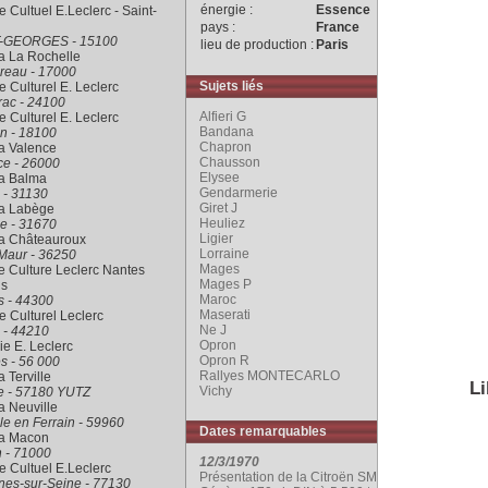
énergie :
Essence
 Cultuel E.Leclerc - Saint-
pays :
France
-GEORGES - 15100
lieu de production :
Paris
a La Rochelle
reau - 17000
Sujets liés
 Culturel E. Leclerc
rac - 24100
Alfieri G
 Culturel E. Leclerc
Bandana
n - 18100
Chapron
a Valence
Chausson
ce - 26000
Elysee
ra Balma
Gendarmerie
 - 31130
Giret J
ra Labège
Heuliez
e - 31670
Ligier
ra Châteauroux
Lorraine
Maur - 36250
Mages
 Culture Leclerc Nantes
Mages P
is
Maroc
s - 44300
Maserati
 Culturel Leclerc
Ne J
 - 44210
Opron
rie E. Leclerc
Opron R
s - 56 000
Rallyes MONTECARLO
a Terville
Li
Vichy
le - 57180 YUTZ
a Neuville
le en Ferrain - 59960
Dates remarquables
ra Macon
 - 71000
12/3/1970
 Cultuel E.Leclerc
Présentation de la Citroën SM au Salon de
nes-sur-Seine - 77130