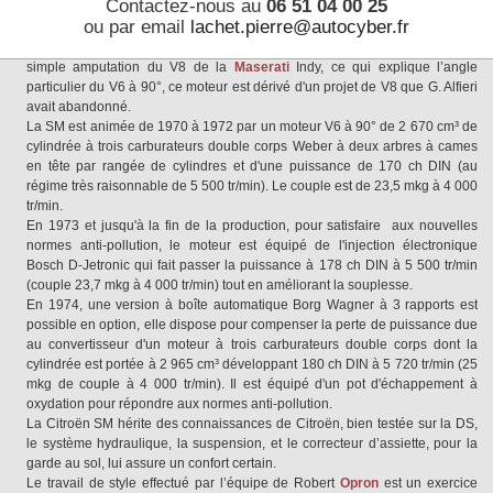
Contactez-nous au
06 51 04 00 25
Giulio Alfieri, l'ingénieur en chef de
Maserati
étudie un V6 compact plus
ou par email
lachet.pierre@autocyber.fr
approprié à la voiture pour des raisons fiscales. C'est ainsi que naît le V6
Maserati
, sous la pression exercée par Citroën. Considéré comme une
simple amputation du V8 de la
Maserati
Indy, ce qui explique l’angle
particulier du V6 à 90°, ce moteur est dérivé d'un projet de V8 que G. Alfieri
avait abandonné.
La SM est animée de 1970 à 1972 par un moteur V6 à 90° de 2 670 cm³ de
cylindrée à trois carburateurs double corps Weber à deux arbres à cames
en tête par rangée de cylindres et d'une puissance de 170 ch DIN (au
régime très raisonnable de 5 500 tr/min). Le couple est de 23,5 mkg à 4 000
tr/min.
En 1973 et jusqu'à la fin de la production, pour satisfaire aux nouvelles
normes anti-pollution, le moteur est équipé de l'injection électronique
Bosch D-Jetronic qui fait passer la puissance à 178 ch DIN à 5 500 tr/min
(couple 23,7 mkg à 4 000 tr/min) tout en améliorant la souplesse.
En 1974, une version à boîte automatique Borg Wagner à 3 rapports est
possible en option, elle dispose pour compenser la perte de puissance due
au convertisseur d'un moteur à trois carburateurs double corps dont la
cylindrée est portée à 2 965 cm³ développant 180 ch DIN à 5 720 tr/min (25
mkg de couple à 4 000 tr/min). Il est équipé d'un pot d'échappement à
oxydation pour répondre aux normes anti-pollution.
La Citroën SM hérite des connaissances de Citroën, bien testée sur la DS,
le système hydraulique, la suspension, et le correcteur d’assiette, pour la
garde au sol, lui assure un confort certain.
Le travail de style effectué par l’équipe de Robert
Opron
est un exercice