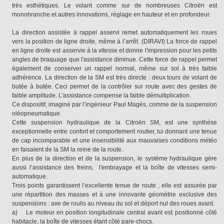
très esthétiques. Le volant comme sur de nombreuses Citroën est
monobranche et autres innovations, réglage en hauteur et en profondeur.
La direction assistée à rappel asservi remet automatiquement les roues
vers la position de ligne droite, même à l’arrêt. (DIRAVI) La force de rappel
en ligne droite est asservie à la vitesse et donne l'impression pour les petits
angles de braquage que l'assistance diminue. Cette force de rappel permet
également de conserver un rappel normal, même sur sol à très faible
adhérence. La direction de la SM est très directe : deux tours de volant de
butée à butée. Ceci permet de la contrôler sur route avec des gestes de
faible amplitude. L'assistance compense la faible démultiplication.
Ce dispositif, imaginé par l’ingénieur Paul Magès, comme de la suspension
oléopneumatique.
Cette suspension hydraulique de la Citroën SM, est une synthèse
exceptionnelle entre confort et comportement routier, lui donnant une tenue
de cap incomparable et une insensibilité aux mauvaises conditions météo
en faisaient de la SM la reine de la route.
En plus de la direction et de la suspension, le système hydraulique gère
aussi l’assistance des freins, l'embrayage et la boîte de vitesses semi-
automatique.
Trois points garantissent l’excellente tenue de route ; elle est assurée par
une répartition des masses et à une innovante géométrie exclusive des
suspensions : axe de roulis au niveau du sol et déport nul des roues avant.
a) Le moteur en position longitudinale central avant est positionné côté
habitacle, la boîte de vitesses étant côté pare-chocs.