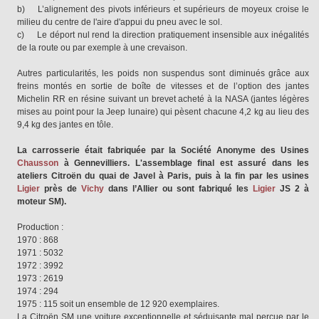
b) L’alignement des pivots inférieurs et supérieurs de moyeux croise le
milieu du centre de l'aire d'appui du pneu avec le sol.
c) Le déport nul rend la direction pratiquement insensible aux inégalités
de la route ou par exemple à une crevaison.
Autres particularités, les poids non suspendus sont diminués grâce aux
freins montés en sortie de boîte de vitesses et de l’option des jantes
Michelin RR en résine suivant un brevet acheté à la NASA (jantes légères
mises au point pour la Jeep lunaire) qui pèsent chacune 4,2 kg au lieu des
9,4 kg des jantes en tôle.
La carrosserie était fabriquée par la Société Anonyme des Usines
Chausson
à Gennevilliers. L'assemblage final est assuré dans les
ateliers Citroën du quai de Javel à Paris, puis à la fin par les usines
Ligier
près de
Vichy
dans l’Allier ou sont fabriqué les
Ligier
JS 2 à
moteur SM).
Production :
1970 : 868
1971 : 5032
1972 : 3992
1973 : 2619
1974 : 294
1975 : 115 soit un ensemble de 12 920 exemplaires.
La Citroën SM une voiture exceptionnelle et séduisante mal perçue par le