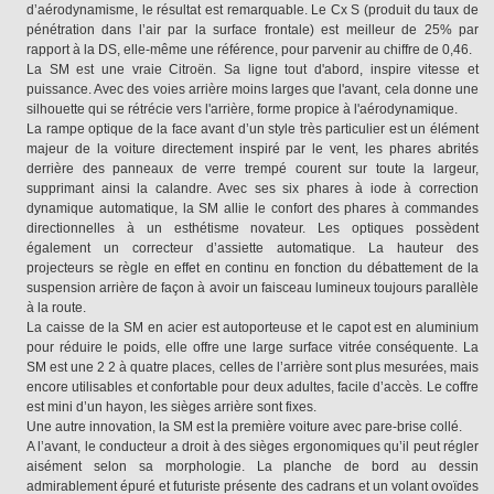
d’aérodynamisme, le résultat est remarquable. Le Cx S (produit du taux de
pénétration dans l’air par la surface frontale) est meilleur de 25% par
rapport à la DS, elle-même une référence, pour parvenir au chiffre de 0,46.
La SM est une vraie Citroën. Sa ligne tout d'abord, inspire vitesse et
puissance. Avec des voies arrière moins larges que l'avant, cela donne une
silhouette qui se rétrécie vers l'arrière, forme propice à l'aérodynamique.
La rampe optique de la face avant d’un style très particulier est un élément
majeur de la voiture directement inspiré par le vent, les phares abrités
derrière des panneaux de verre trempé courent sur toute la largeur,
supprimant ainsi la calandre. Avec ses six phares à iode à correction
dynamique automatique, la SM allie le confort des phares à commandes
directionnelles à un esthétisme novateur. Les optiques possèdent
également un correcteur d’assiette automatique. La hauteur des
projecteurs se règle en effet en continu en fonction du débattement de la
suspension arrière de façon à avoir un faisceau lumineux toujours parallèle
à la route.
La caisse de la SM en acier est autoporteuse et le capot est en aluminium
pour réduire le poids, elle offre une large surface vitrée conséquente. La
SM est une 2 2 à quatre places, celles de l’arrière sont plus mesurées, mais
encore utilisables et confortable pour deux adultes, facile d’accès. Le coffre
est mini d’un hayon, les sièges arrière sont fixes.
Une autre innovation, la SM est la première voiture avec pare-brise collé.
A l’avant, le conducteur a droit à des sièges ergonomiques qu’il peut régler
aisément selon sa morphologie. La planche de bord au dessin
admirablement épuré et futuriste présente des cadrans et un volant ovoïdes