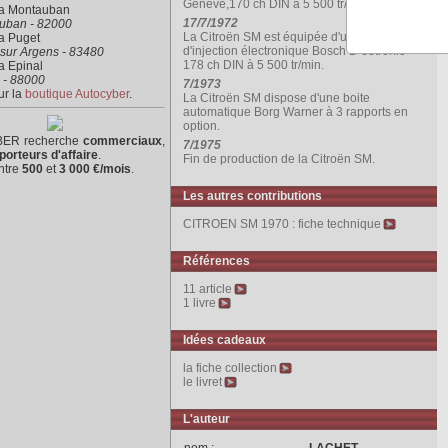
Génève,170 ch DIN à 5 500 tr/min.
ra Montauban
17/7/1972
uban - 82000
La Citroën SM est équipée d'un système
a Puget
d'injection électronique Bosch D-Jetronic =
sur Argens - 83480
178 ch DIN à 5 500 tr/min.
a Epinal
 - 88000
7/1973
ur la
boutique Autocyber
.
La Citroën SM dispose d'une boite
automatique Borg Warner à 3 rapports en
option.
ER recherche
commerciaux
,
7/1975
porteurs d'affaire
.
Fin de production de la Citroën SM.
ntre
500
et
3 000 €/mois
.
Les autres contributions
CITROEN SM 1970 : fiche technique
Références
11 article
1 livre
Idées cadeaux
la fiche collection
le livret
L'auteur