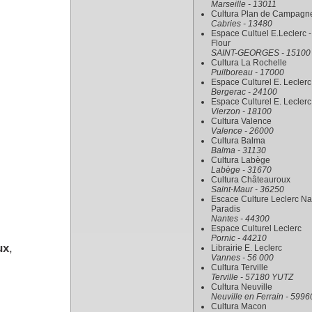
Marseille - 13011
Cultura Plan de Campagn
Cabries - 13480
Espace Cultuel E.Leclerc -
Flour
SAINT-GEORGES - 15100
Cultura La Rochelle
Puilboreau - 17000
Espace Culturel E. Leclerc
Bergerac - 24100
Espace Culturel E. Leclerc
Vierzon - 18100
Cultura Valence
Valence - 26000
Cultura Balma
Balma - 31130
Cultura Labège
Labège - 31670
Cultura Châteauroux
Saint-Maur - 36250
Escace Culture Leclerc Na
Paradis
Nantes - 44300
Espace Culturel Leclerc
Pornic - 44210
ux
,
Librairie E. Leclerc
Vannes - 56 000
Cultura Terville
Terville - 57180 YUTZ
Cultura Neuville
Neuville en Ferrain - 5996
Cultura Macon