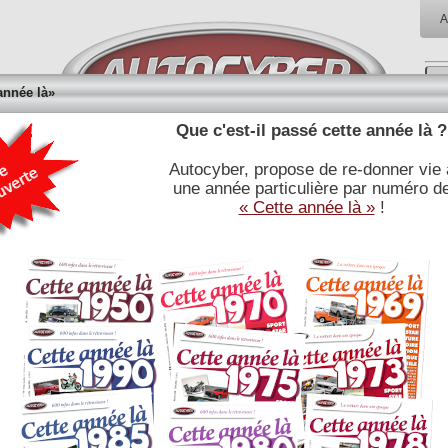
A
année là»
Que c'est-il passé cette année là ?
Autocyber, propose de re-donner vie 
RÉFÉRENCES
BIBLIOTHÈQUE
BOUTI
une année particulière par numéro d
E
JOURNALISTIQUES
« Cette année là »
!
CITROEN SM - Sa Majesté ...Reine de la route.
Lire la fiche technique associée
La SM coupé grand tourisme innovant issue des accords Citroën -
Maserati de 1968, à la fois luxueuse et sportive, des performances de
GT, elle entre dans le club des plus de 200 Km/h. Elle bénéficie de toute
l'expérience de la DS en matière de traction avant, mais aussi