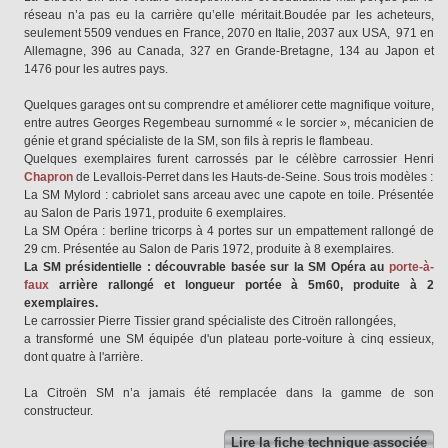
réseau n’a pas eu la carrière qu’elle méritait.Boudée par les acheteurs,
seulement 5509 vendues en France, 2070 en Italie, 2037 aux USA, 971 en
Allemagne, 396 au Canada, 327 en Grande-Bretagne, 134 au Japon et
1476 pour les autres pays.
Quelques garages ont su comprendre et améliorer cette magnifique voiture,
entre autres Georges Regembeau surnommé « le sorcier », mécanicien de
génie et grand spécialiste de la SM, son fils à repris le flambeau.
Quelques exemplaires furent carrossés par le célèbre carrossier Henri
Chapron
de Levallois-Perret dans les Hauts-de-Seine. Sous trois modèles :
La SM Mylord : cabriolet sans arceau avec une capote en toile. Présentée
au Salon de Paris 1971, produite 6 exemplaires.
La SM Opéra : berline tricorps à 4 portes sur un empattement rallongé de
29 cm. Présentée au Salon de Paris 1972, produite à 8 exemplaires.
La SM présidentielle : découvrable basée sur la SM Opéra au
porte-à-
faux
arrière rallongé et longueur portée à 5m60, produite à 2
exemplaires.
Le carrossier Pierre Tissier grand spécialiste des Citroën rallongées,
a transformé une SM équipée d'un plateau porte-voiture à cinq essieux,
dont quatre à l'arrière.
La Citroën SM n’a jamais été remplacée dans la gamme de son
constructeur.
Lire la fiche technique associée