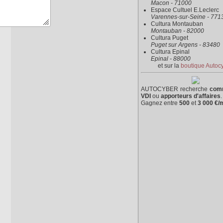
Macon - 71000
Espace Cultuel E.Leclerc
Varennes-sur-Seine - 771
Cultura Montauban
Montauban - 82000
Cultura Puget
Puget sur Argens - 83480
Cultura Epinal
Epinal - 88000
et sur la
boutique Autoc
AUTOCYBER recherche
com
VDI
ou
apporteurs d'affaires
.
Gagnez entre
500
et
3 000 €/