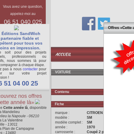
Vous avez une question,
appelez-moi au
06 51 040 025
Offres «Cette 
 Éditions SandWich
partenaire fiable et
étent pour tous vos
oins en impression.
BASE
 soit pour des projets
ACCUEIL
DOCUMENTAIR
nels, professionnels ou
tifs, nous sommes là pour
compagner à chaque étape.
ez pas à nous
contacter
pour
VOITURE
ger sur votre projet
sion !
6 51 04 00 25
Contenu
ouvrez nos offres
ette année là»
Fiche
ne
Cette année là
, disponible
ra Mandelieu
marque :
CITROEN
lieu la Napoule - 06210
modèle :
SM
a La Valentine
modèle complet :
SM
lle - 13011
année :
1970
ra Plan de Campagne
carrosserie :
Coupé 2 portes 4 places
es - 13480