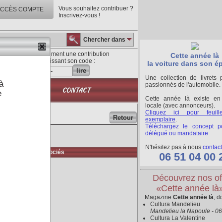
Vous souhaitez contribuer ?
CCÈS COMPTE
Inscrivez-vous !
Chercher dans
Lisez directement une contribution
Cette année là
en saisissant son code :
la voiture dans son é
lire
Une collection de livrets 
à
passionnés de l'automobile.
QUE
CONTACT
e
Cette année là existe en
locale (avec annonceurs).
Cliquez ici pour feuill
Retour
exemplaire
.
Téléchargez le concept p
délégué ou mandataire
N'hésitez pas à nous
contact
Médias associés
06 51 04 00 
Découvrez nos of
«Cette année là
Magazine
Cette année là
, d
Cultura Mandelieu
Mandelieu la Napoule - 0
Cultura La Valentine