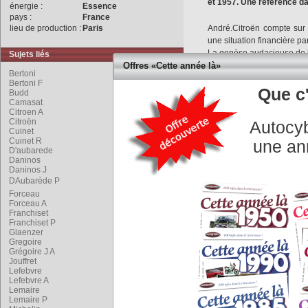
et 1957. Une référence da
énergie :
Essence
pays :
France
lieu de production :
Paris
André.Citroën compte sur c
une situation financière pa
La genèse audacieuse de
Sujets liés
esprits novateurs, le poly
Offres «Cette année là»
Bertoni
et le styliste Flaminio
Berto
Bertoni F
A.
Lefebvre
quitte Renau
Que c'
Budd
Camasat
recommande à A. Citroën 
Citroen A
En un an, les hommes de 
Citroën
Autocyb
elle doit sa célébrité aux 
Cuinet
Maurice
Sainturat
met au p
Cuinet R
une an
D'aubarede
pas employé en série), che
Daninos
réalésage).
Daninos J
F.
Bertoni
dessine une 
DAubarède P
accompagné dans son
Forceau
marches-pieds).
Forceau A
Franchiset
Raoul
Cuinet
et Pierre
Fr
Franchiset P
grande série de la struct
Glaenzer
suivant le brevet américai
Gregoire
Pierre
Lemaire
et Paul D
Grégoire J A
Jouffret
suspension du moteur flott
Lefebvre
Jean Albert Grégoire c
Lefebvre A
permettent l'adoption e
Lemaire
Lemaire P
transmission par des joint