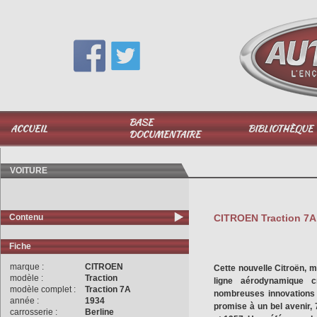
Vous avez une question,
appelez-moi au
06 51 040 025
BASE
ACCUEIL
BIBLIOTHÈQUE
DOCUMENTAIRE
VOITURE
Contenu
CITROEN Traction 7A 
Fiche
marque :
CITROEN
Cette nouvelle Citroën, m
modèle :
Traction
ligne aérodynamique c
modèle complet :
Traction 7A
nombreuses innovations 
année :
1934
promise à un bel avenir,
carrosserie :
Berline