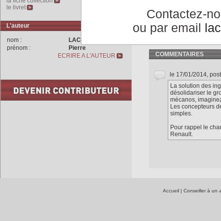
la fiche collection
La
Traction
7A de 1934 est
le livret
Contactez-n
se prolonge jusqu'en 1957
ou par email
la
L'auteur
nom :
LACHET
prénom :
Pierre
COMMENTAIRES
ECRIRE A L'AUTEUR
le 17/01/2014, pos
La solution des in
désolidariser le g
mécanos, imaginez l
Les concepteurs de
simples.
Pour rappel le ch
Renault.
Accueil
|
Conseiller à un 