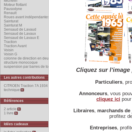
Michelin
Autres innovations pré
Moteur flottant
hydraulique, première util
Pausodyne
torsion, technique réserv
Renault
Roues avant indépendantes
avant indépendantes, form
Sainturat
tirées.
Sainturat M
La colonne de direction 
Sensaud de Lavaud
Sensaud de Lavaux
Citroën 7 A préfigure les 
Sensaud de Lavaux E
est abandonnée en mai 19
Traction
Le groupe moto-propuls
Traction Avant
l'ensemble moteur / tr
Voisin
Voisin G
l'accessibilité aux organe
colonne de direction en deux parties
La
Traction
a été prévue p
structure monocoque
élaborée par E.
Sensaud
suspension par barres de torsion
Cliquez sur l'image 
trop faible de la 7.
Les ingénieurs Jouffret et
Les autres contributions
Particuliers
, pro
classique en quinze jours.
CITROEN Traction 7A 1934 : fiche
La
Traction
7A est équipé
technique
rapidement remplacé par u
Annonceurs
, vous pou
Techniquement hors du
cliquez ici
pour 
Références
présentation toutes les voi
de l'automobile.
2 article
Libraires
,
marchands de 
1 livre
En raison des énormes
profitez de
l'industrialisation de la 
Idées cadeaux
d'une voiture commercial
Entreprises
, profit
d'abandonner son entrepris