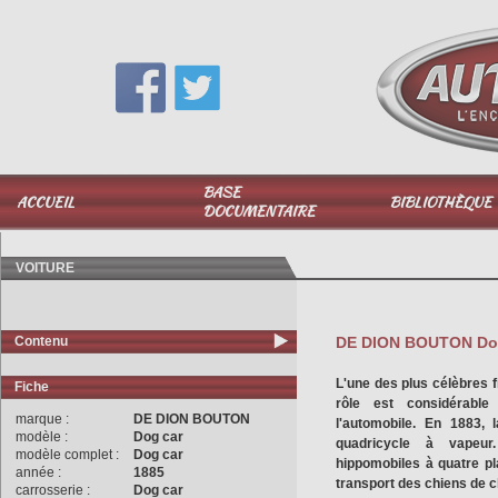
Vous avez une question,
appelez-moi au
06 51 040 025
BASE
ACCUEIL
BIBLIOTHÈQUE
DOCUMENTAIRE
VOITURE
Contenu
DE DION BOUTON Dog 
L'une des plus célèbres 
Fiche
rôle est considérabl
marque :
DE DION BOUTON
l'automobile. En 1883, 
modèle :
Dog car
quadricycle à vapeur
modèle complet :
Dog car
hippomobiles à quatre p
année :
1885
transport des chiens de 
carrosserie :
Dog car