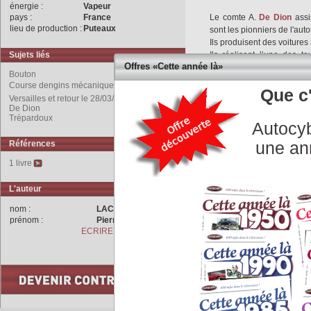
énergie :
Vapeur
pays :
France
Le comte A.
De Dion
assi
lieu de production :
Puteaux
sont les pionniers de l'aut
Ils produisent des voiture
Sujets liés
Ils réalisent l’une des 
Offres «Cette année là»
vitesse« c'est-à-dire 40 Km
Bouton
Cette voiture remporte 
Course dengins mécaniques Neuilly-
Que c'
Neuilly-Versailles et retou
Versailles et retour le 28/03/1887
L’ensemble moteur-gén
De Dion
indépendantes, chacune d'
Trépardoux
Autocyb
même manivelle, les rou
chaînes.
Références
une an
Un clapet s'ouvre lorsqu
1 livre
l'eau au tiroir d'où elle s'év
Les deux roues arrière sont
L'auteur
Pendant la première péri
Trépardoux elle est située
nom :
LACHET
prénom :
Pierre
ECRIRE A L'AUTEUR
COMMENTAIRES