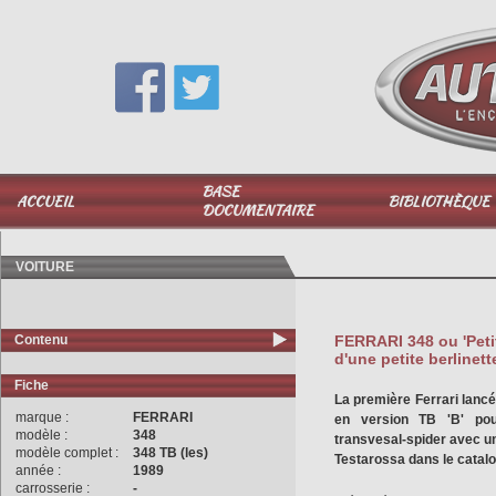
Vous avez une question,
appelez-moi au
06 51 040 025
BASE
ACCUEIL
BIBLIOTHÈQUE
DOCUMENTAIRE
VOITURE
Contenu
FERRARI 348 ou 'Petit
d'une petite berlinett
Fiche
La première Ferrari lancé
marque :
FERRARI
en version TB 'B' pour
modèle :
348
transvesal-spider avec un t
modèle complet :
348 TB (les)
Testarossa dans le catal
année :
1989
carrosserie :
-