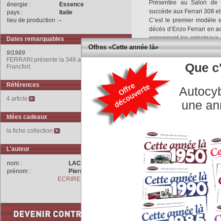
Présentée au Salon de F
énergie :
Essence
succède aux Ferrari 308 et
pays :
Italie
lieu de production :
-
C’est le premier modèle 
décès d’Enzo Ferrari en a
reprennent les principaux
Dates remarquables
ailettes latérales de port
Offres «Cette année là»
9/1989
célèbres feux ronds. La fo
FERRARI présente la 348 au Salon de
d’huile.
Que c'
Francfort.
La 348 est disponible en ve
‘’S’’ pour transvesal-spider
Références
Autocyb
t et la Testarossa dans le 
4 article
La Ferrari 348 est sens
une an
reprend l’architecture du V
Idées cadeaux
avec la Mondial t.
Ce moteur adopte une posi
la fiche collection
vitesses transversale pe
inspirée de la 312 T de 
L'auteur
l’embrayage monté en bout
de 1960.
nom :
LACHET
prénom :
Pierre
Le châssis composé d’un 
ECRIRE A L'AUTEUR
accueillant le groupe m
suspensions.
COMMENTAIRES