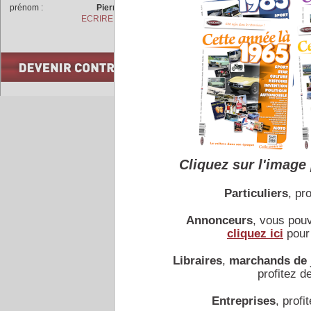
prénom :
Pierre
ECRIRE A L'AUTEUR
Accueil
|
Conseiller à un 
Cliquez sur l'image 
Particuliers
, pro
Annonceurs
, vous pou
cliquez ici
pour 
Libraires
,
marchands de 
profitez de
Entreprises
, profit