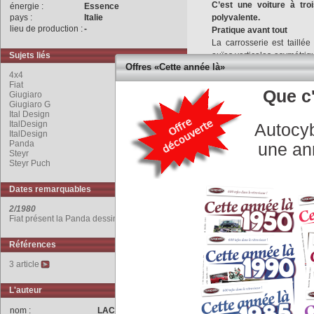
C’est une voiture à tro
énergie :
Essence
pays :
Italie
polyvalente.
lieu de production :
-
Pratique avant tout
La carrosserie est taillé
Sujets liés
ouïes verticales asymétriq
Offres «Cette année là»
et bas de caisse sont gris.
4x4
L’intérieur affiche la même 
Fiat
Que c'
compteurs groupé avec le
Giugiaro
Giugiaro G
tout. Malgré ses 3,38 m 
Ital Design
banquette rabattable à pla
ItalDesign
Autocyb
Les mécaniques sont petit
ItalDesign
Panda
Italie) et quatre-cylindre
une an
Steyr
suspension arrière se conte
Steyr Puch
De nouvelles calandres 
d’abord) et en 1992, tandi
Dates remarquables
Populaire, la
Panda
enja
carrière en 2003. 4 491 34
2/1980
Fiat présent la Panda dessinée par Ital Design.
Très appréciée, la
Panda
Steyr
-Puch fera le bonh
Références
terrain.
3 article
COMMENTAIRES
L'auteur
nom :
LACHET