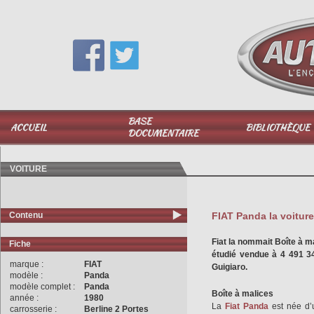
Vous avez une question,
appelez-moi au
06 51 040 025
BASE
ACCUEIL
BIBLIOTHÈQUE
DOCUMENTAIRE
VOITURE
Contenu
FIAT Panda la voiture
Fiat la nommait Boîte à ma
Fiche
étudié vendue à 4 491 3
marque :
FIAT
Guigiaro.
modèle :
Panda
modèle complet :
Panda
Boîte à malices
année :
1980
La
Fiat
Panda
est née d’
carrosserie :
Berline 2 Portes