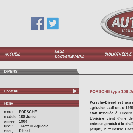
Vous avez une question,
appelez-moi au
06 51 040 025
BASE
ACCUEIL
BIBLIOTHÈQUE
DOCUMENTAIRE
DIVERS
Contenu
PORSCHE type 108 J
Porsche-Diesel est auss
Fiche
agricoles actif entre 195
marque :
PORSCHE
était installée à Fried
modèle :
108 Junior
L'origine vient d'une d
année :
1960
onéreux, produit à la chaî
type :
Tracteur Agricole
peuple, la fameuse Cocc
énergie :
Diesel