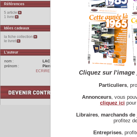
moins cher que le modèle 
Références
5 article
La voiture perd son pare-ch
1 livre
remplacés par des jantes à
Idées cadeaux
la fiche collection
le livret
COMMENTAIRES
L'auteur
le 06/01/2014, pos
nom :
LACHET
Un bon site sur l
prénom :
Pierre
http://www.les-ren
ECRIRE A L'AUTEUR
Cliquez sur l'image 
CELTAQUATRE-m-et
Particuliers
, pro
Annonceurs
, vous pou
cliquez ici
pour 
Accueil
|
Conseiller à un 
Libraires
,
marchands de 
profitez de
Entreprises
, profit