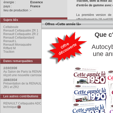
Traction, dont la mise au 
énergie :
Essence
d'entrée de gamme avec 
pays :
France
lieu de production :
-
La première version de 
officiellement le 18 avril1
Sujets liés
Traction
.
Offres «Cette année là»
Celtaboule
Renault Celtaquatre ZR 1
Toujours pragmatique 
Que c'
Renault Celtaquatre ZR 2
Renault Celtastandard
conservatrice qui préfère l
Renault L
La Celtaquatrene soutient
Renault Monaquatre
Autocyb
ni pour son élégance, ni p
Riffard M
Traction
une an
Le moteur provient dela M
(ce qui n’est pas le cas de
Dates remarquables
1/10/1936
Au salon d’octobre 1935, 
Au Salon de Paris la RENAULT Celtaquatre
Renault,la Celtaquatre
réçoit une nouvelle carrosserie.
s’inspirant directement 
18/4/1934
précédente, dessinée par M
Présentation de la RENAULT Celtaquatre Type
ZR1 et ZR2
Les caisses sont élargies 
Les autres contributions
dela Celtaquatres’abaisse 
RENAULT Celtaquatre ADC 1 1936 : fiche
Au printemps 1936, la 
technique
économique baptisée Celt