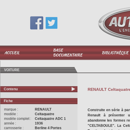
Vous avez une question,
appelez-moi au
06 51 040 025
BASE
ACCUEIL
BIBLIOTHÈQUE
DOCUMENTAIRE
VOITURE
Contenu
RENAULT Celtaquatre 
Fiche
marque :
RENAULT
Construite en série à par
modèle :
Celtaquatre
Renault à présenter u
modèle complet :
Celtaquatre ADC 1
abandonne les formes rec
année :
1936
"CELTABOULE". La Celtaq
carrosserie :
Berline 4 Portes