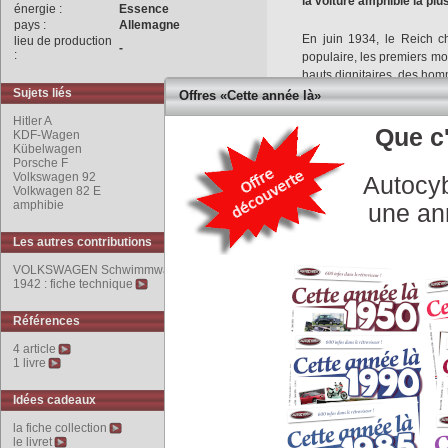
la voiture amphibie la pl
énergie :
Essence
pays :
Allemagne
En juin 1934, le Reich c
lieu de production
-
:
populaire, les premiers m
hauts dignitaires, des homm
Sujets liés
Offres «Cette année là»
En 1940, la déclaration de
Hitler A
Porsche améliore son proto
Que c'
KDF-Wagen
en résulte une berline à 
Kübelwagen
Porsche F
82 E et 92, cette voiture 
Volkswagen 92
Autocyb
Kübelwagen, en raison de 
Volkwagen 82 E
amphibie
une an
L’état-major de l’armé
franchir les cours d’eau et 
Les autres contributions
VOLKSWAGEN Schwimmwagen Type 166
Ferdinand Porsche et Erwi
1942 : fiche technique
de la Kübelwagen et du ty
Références
La réponse se nomme la 
flotter et évoluer dans l’e
4 article
1 livre
se greffent quatre roues m
réducteur est monté en bo
lente.
Idées cadeaux
la fiche collection
Le moteur 1130 cm3 est 
le livret