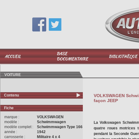
Vous avez une question,
appelez-moi au
06 51 040 025
BASE
ACCUEIL
BIBLIOTHÈQUE
DOCUMENTAIRE
VOITURE
Contenu
VOLKSWAGEN Schwim
façon JEEP
Fiche
marque :
VOLKSWAGEN
modèle :
Schwimmwagen
La Volkswagen Schwimmw
modèle complet :
Schwimmwagen Type 166
quatre roues motrices to
année :
1942
pendant la Seconde Guer
carrosserie :
Militaire 4 x 4