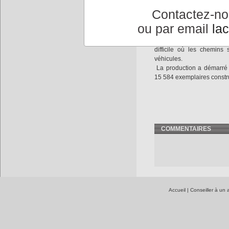
liquide en eaux calmes, et
Contactez-n
la boue et les marécages 
de ce que l’on peut appele
ou par email
la
Elle est particulièremen
difficile où les chemins
véhicules.
La production a démarré e
15 584 exemplaires constr
COMMENTAIRES
Accueil
|
Conseiller à un 