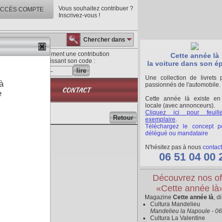
Vous souhaitez contribuer ?
CCÈS COMPTE
Inscrivez-vous !
Chercher dans
Lisez directement une contribution
Cette année là
en saisissant son code :
la voiture dans son é
lire
Une collection de livrets 
à
passionnés de l'automobile.
QUE
CONTACT
e
Cette année là existe en
locale (avec annonceurs).
Cliquez ici pour feuill
Retour
exemplaire
.
Téléchargez le concept p
délégué ou mandataire
N'hésitez pas à nous
contact
06 51 04 00 
Découvrez nos of
«Cette année là
Magazine
Cette année là
, d
Cultura Mandelieu
Mandelieu la Napoule - 0
Cultura La Valentine