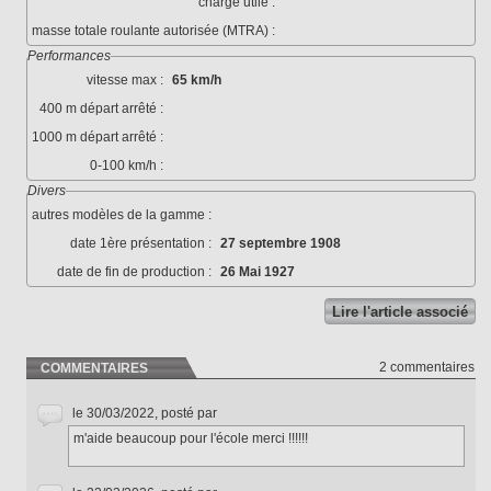
charge utile :
masse totale roulante autorisée (MTRA) :
Performances
vitesse max :
65 km/h
400 m départ arrêté :
1000 m départ arrêté :
0-100 km/h :
Divers
autres modèles de la gamme :
date 1ère présentation :
27 septembre 1908
date de fin de production :
26 Mai 1927
Lire l'article associé
2 commentaires
COMMENTAIRES
le 30/03/2022, posté par
m'aide beaucoup pour l'école merci !!!!!!