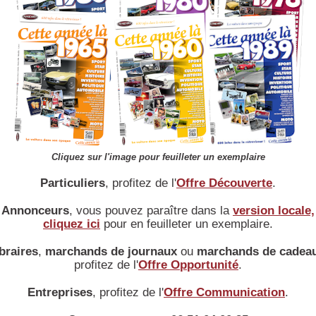
position :
Longitudinal AV
cylindrée :
3
2892 cm
alésage :
95,2 x 101,6 mm
rapport volumétrique :
4,5 / 1
puissance max :
20 ch à 1800 Tr/mn cv
couple max :
11 m/Kg
puissance fiscale :
14 cv
culasse :
Fonte
vilbrequin :
3 Paliers
Cliquez sur l'image pour feuilleter un exemplaire
alimentation :
1 Carburateur
Particuliers
, profitez de l'
Offre Découverte
.
distribution :
1 Arbre à cames latéral entraîné par pignons -
soupapes latérales et 2 soupapes par cylindre
Annonceurs
, vous pouvez paraître dans la
version locale,
allumage :
Bobine - vibleur - volant magnétique
cliquez ici
pour en feuilleter un exemplaire.
refroidissement :
Eau par pompe - ventilateur
braires
,
marchands de journaux
ou
marchands de cadea
graissage :
Barbotage
profitez de l'
Offre Opportunité
.
équipement électrique :
Batterie 6 V
Entreprises
, profitez de l'
Offre Communication
.
Transmission
type d'embrayage :
Multidisque à bain d'huile