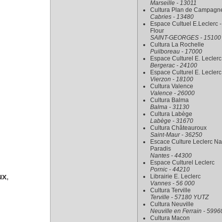
Marseille - 13011
Cultura Plan de Campagn
Cabries - 13480
Espace Cultuel E.Leclerc -
Flour
SAINT-GEORGES - 15100
Cultura La Rochelle
Puilboreau - 17000
Espace Culturel E. Leclerc
Bergerac - 24100
Espace Culturel E. Leclerc
Vierzon - 18100
Cultura Valence
Valence - 26000
Cultura Balma
Balma - 31130
Cultura Labège
Labège - 31670
Cultura Châteauroux
Saint-Maur - 36250
Escace Culture Leclerc Na
Paradis
Nantes - 44300
Espace Culturel Leclerc
Pornic - 44210
ux
,
Librairie E. Leclerc
Vannes - 56 000
Cultura Terville
Terville - 57180 YUTZ
Cultura Neuville
Neuville en Ferrain - 5996
Cultura Macon