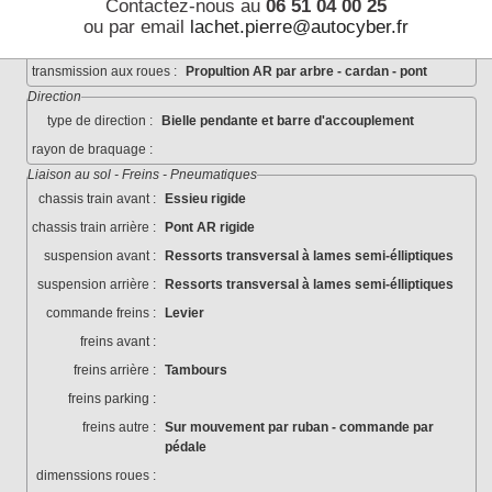
Contactez-nous au
06 51 04 00 25
boite de vitesses :
Trains de pignons épicycloïdaux
ou par email
lachet.pierre@autocyber.fr
nombre de rapports :
2 (+ marche arrière)
transmission aux roues :
Propultion AR par arbre - cardan - pont
Direction
type de direction :
Bielle pendante et barre d'accouplement
rayon de braquage :
Liaison au sol - Freins - Pneumatiques
chassis train avant :
Essieu rigide
chassis train arrière :
Pont AR rigide
suspension avant :
Ressorts transversal à lames semi-élliptiques
suspension arrière :
Ressorts transversal à lames semi-élliptiques
commande freins :
Levier
freins avant :
freins arrière :
Tambours
freins parking :
freins autre :
Sur mouvement par ruban - commande par
pédale
dimenssions roues :