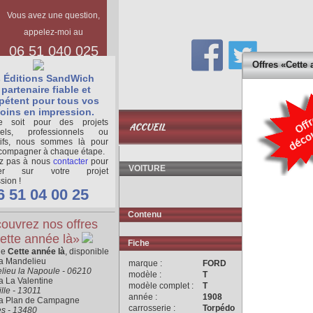
Vous avez une question,
appelez-moi au
06 51 040 025
Offres «Cette 
 Éditions SandWich
partenaire fiable et
étent pour tous vos
oins en impression.
BASE
 soit pour des projets
ACCUEIL
DOCUMENTAIR
nels, professionnels ou
tifs, nous sommes là pour
compagner à chaque étape.
ez pas à nous
contacter
pour
VOITURE
ger sur votre projet
sion !
6 51 04 00 25
Contenu
ouvrez nos offres
ette année là»
Fiche
ne
Cette année là
, disponible
ra Mandelieu
marque :
FORD
lieu la Napoule - 06210
modèle :
T
a La Valentine
modèle complet :
T
lle - 13011
année :
1908
ra Plan de Campagne
carrosserie :
Torpédo
es - 13480