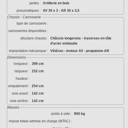
jantes :
Artillerie en bois
pneumatiques :
AV 30 x 3 - AR 30 x 3,5
Chassis - Carrosserie
type de carrosserie :
carrosseries disponibles :
structure chassis :
Châssis longerons - traverses en tôle
d'acier emboutie
implantation mécanique :
Vétéran - moteur AV - propulsion AR
Dimensions
longueur :
399 cm
largueur :
152 cm
hauteur :
empatement :
254 cm
voie avant :
142 cm
voie arrière :
142 cm
Masses
poids à vide :
900 kg
masse totale admise en charge (MTAC) :