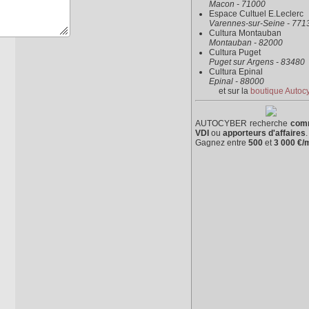
Macon - 71000
Espace Cultuel E.Leclerc
Varennes-sur-Seine - 771
Cultura Montauban
Montauban - 82000
Cultura Puget
Puget sur Argens - 83480
Cultura Epinal
Epinal - 88000
et sur la
boutique Autoc
AUTOCYBER recherche
com
VDI
ou
apporteurs d'affaires
.
Gagnez entre
500
et
3 000 €/