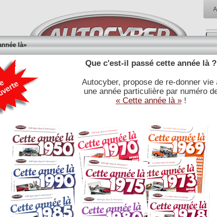
A
année là»
Que c'est-il passé cette année là ?
Autocyber, propose de re-donner vie 
RÉFÉRENCES
BIBLIOTHÈQUE
BOUTI
une année particulière par numéro d
E
JOURNALISTIQUES
« Cette année là »
!
FORD T 1908 : fiche technique
Lire l'article associé
Moteur
type :
nb cylindres et type :
4 cylindres en ligne