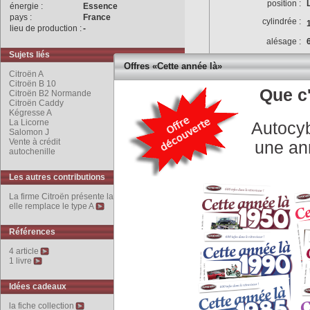
position :
énergie :
Essence
pays :
France
cylindrée :
lieu de production :
-
alésage :
Sujets liés
rapport volumétrique :
5
Offres «Cette année là»
Citroën A
puissance max :
Citroën B 10
Que c'
Citroën B2 Normande
couple max :
Citroën Caddy
Kégresse A
puissance fiscale :
La Licorne
Autocyb
culasse :
Salomon J
Vente à crédit
une an
vilbrequin :
autochenille
alimentation :
Les autres contributions
distribution :
La firme Citroën présente la B 2 en juin 1921,
elle remplace le type A
allumage :
Références
refroidissement :
4 article
graissage :
1 livre
équipement électrique :
Transmission
Idées cadeaux
type d'embrayage :
la fiche collection