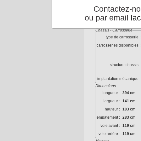
dimenssions roues :
Contactez-n
jantes :
Tol
ou par email
la
pneumatiques :
710
Chassis - Carrosserie
type de carrosserie :
carrosseries disponibles :
structure chassis :
implantation mécanique :
Dimensions
longueur :
394 cm
largueur :
141 cm
hauteur :
183 cm
empatement :
283 cm
voie avant :
119 cm
voie arrière :
119 cm