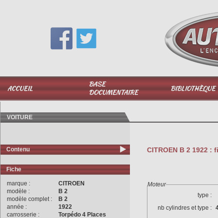
Vous avez une question,
appelez-moi au
06 51 040 025
BASE
ACCUEIL
BIBLIOTHÈQUE
DOCUMENTAIRE
VOITURE
Contenu
CITROEN B 2 1922 : f
Fiche
marque :
CITROEN
Moteur
modèle :
B 2
type :
modèle complet :
B 2
année :
1922
nb cylindres et type :
carrosserie :
Torpédo 4 Places