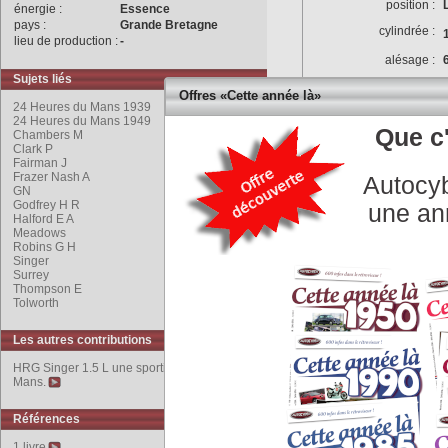
position :
énergie :
Essence
pays :
Grande Bretagne
cylindrée :
lieu de production :
-
alésage :
Sujets liés
rapport volumétrique :
Offres «Cette année là»
24 Heures du Mans 1939
puissance max :
24 Heures du Mans 1949
Que c'
Chambers M
couple max :
Clark P
Fairman J
puissance fiscale :
Frazer Nash A
Autocyb
culasse :
GN
Godfrey H R
une an
vilbrequin :
Halford E A
Meadows
alimentation :
Robins G H
Singer
distribution :
Surrey
Thompson E
Tolworth
allumage :
refroidissement :
Les autres contributions
graissage :
HRG Singer 1.5 L une sportive présent au
Mans.
équipement électrique :
Transmission
Références
type d'embrayage :
1 livre