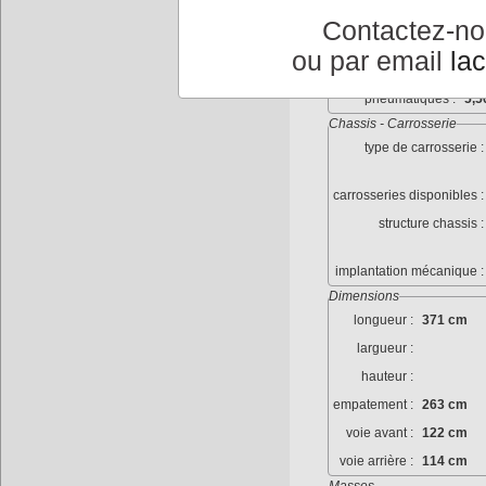
freins autre :
Contactez-n
dimenssions roues :
ou par email
la
jantes :
Ray
pneumatiques :
5,5
Chassis - Carrosserie
type de carrosserie :
carrosseries disponibles :
structure chassis :
implantation mécanique :
Dimensions
longueur :
371 cm
largueur :
hauteur :
empatement :
263 cm
voie avant :
122 cm
voie arrière :
114 cm