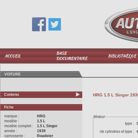
Vous avez une question,
appelez-moi au
06 51 040 025
BASE
ACCUEIL
BIBLIOTHÈQUE
DOCUMENTAIRE
VOITURE
Contenu
HRG 1.5 L Singer 193
Fiche
marque :
HRG
Moteur
modèle :
1.5 L
type :
modèle complet :
1.5 L Singer
année :
1939
nb cylindres et type :
carrosserie :
Roadster