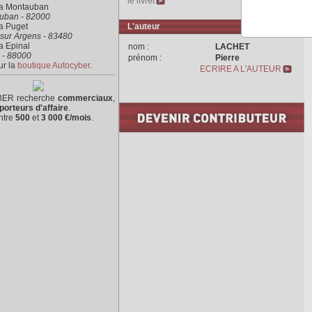
le livret
ra Montauban
uban - 82000
a Puget
L'auteur
sur Argens - 83480
a Epinal
nom :
LACHET
 - 88000
prénom :
Pierre
ur la
boutique Autocyber
.
ECRIRE A L'AUTEUR
ER recherche
commerciaux
,
porteurs d'affaire
.
ntre
500
et
3 000 €/mois
.