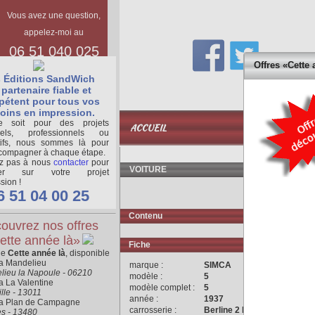
Vous avez une question,
appelez-moi au
06 51 040 025
Offres «Cette 
 Éditions SandWich
partenaire fiable et
étent pour tous vos
oins en impression.
BASE
 soit pour des projets
ACCUEIL
DOCUMENTAIR
nels, professionnels ou
tifs, nous sommes là pour
compagner à chaque étape.
ez pas à nous
contacter
pour
VOITURE
ger sur votre projet
sion !
6 51 04 00 25
Contenu
ouvrez nos offres
ette année là»
Fiche
ne
Cette année là
, disponible
ra Mandelieu
marque :
SIMCA
lieu la Napoule - 06210
modèle :
5
a La Valentine
modèle complet :
5
lle - 13011
année :
1937
ra Plan de Campagne
carrosserie :
Berline 2 Portes
es - 13480