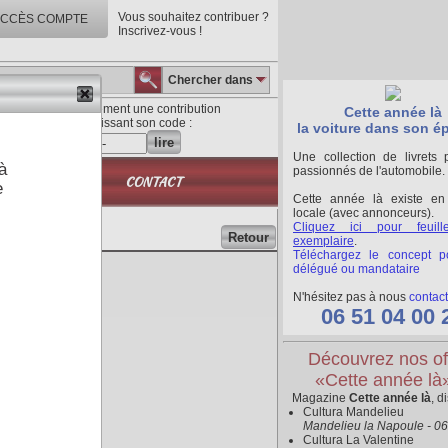
Vous souhaitez contribuer ?
CCÈS COMPTE
Inscrivez-vous !
Chercher dans
Lisez directement une contribution
Cette année là
en saisissant son code :
la voiture dans son é
lire
Une collection de livrets 
à
passionnés de l'automobile.
QUE
CONTACT
e
Cette année là existe en
locale (avec annonceurs).
Cliquez ici pour feuill
Retour
exemplaire
.
Téléchargez le concept p
délégué ou mandataire
N'hésitez pas à nous
contact
06 51 04 00 
Découvrez nos of
«Cette année là
Magazine
Cette année là
, d
Cultura Mandelieu
Mandelieu la Napoule - 0
Cultura La Valentine