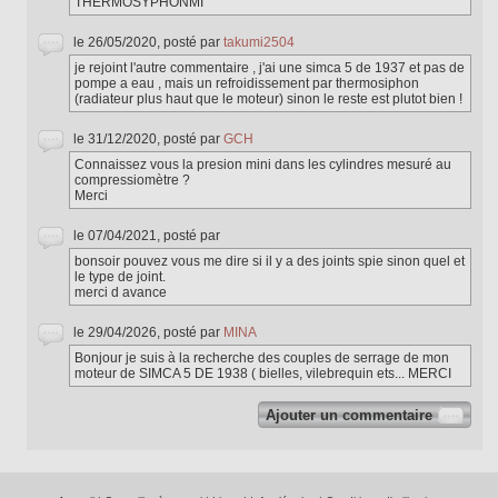
THERMOSYPHONMI
le 26/05/2020, posté par
takumi2504
je rejoint l'autre commentaire , j'ai une simca 5 de 1937 et pas de
pompe a eau , mais un refroidissement par thermosiphon
(radiateur plus haut que le moteur) sinon le reste est plutot bien !
le 31/12/2020, posté par
GCH
Connaissez vous la presion mini dans les cylindres mesuré au
compressiomètre ?
Merci
le 07/04/2021, posté par
bonsoir pouvez vous me dire si il y a des joints spie sinon quel et
le type de joint.
merci d avance
le 29/04/2026, posté par
MINA
Bonjour je suis à la recherche des couples de serrage de mon
moteur de SIMCA 5 DE 1938 ( bielles, vilebrequin ets... MERCI
Ajouter un commentaire