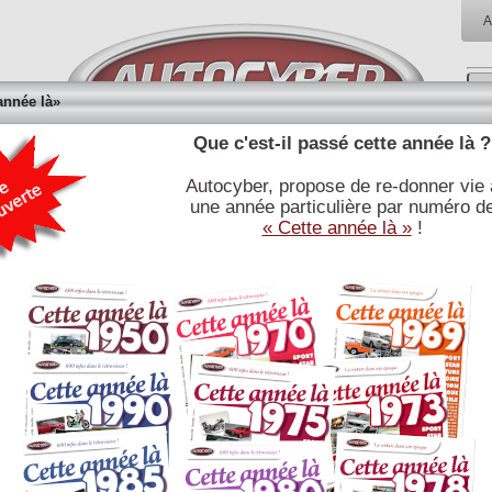
A
année là»
Que c'est-il passé cette année là ?
Autocyber, propose de re-donner vie 
RÉFÉRENCES
BIBLIOTHÈQUE
BOUTI
une année particulière par numéro d
E
JOURNALISTIQUES
« Cette année là »
!
SIMCA 5 1937 : fiche technique
Lire l'article associé
Moteur
type :
500 Topolino Fiat
nb cylindres et type :
4 cylindres en ligne