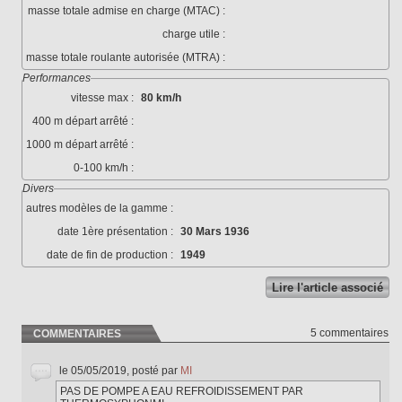
masse totale admise en charge (MTAC) :
charge utile :
masse totale roulante autorisée (MTRA) :
Performances
vitesse max :
80 km/h
400 m départ arrêté :
1000 m départ arrêté :
0-100 km/h :
Divers
autres modèles de la gamme :
date 1ère présentation :
30 Mars 1936
date de fin de production :
1949
Lire l'article associé
5 commentaires
COMMENTAIRES
le 05/05/2019, posté par
MI
PAS DE POMPE A EAU REFROIDISSEMENT PAR