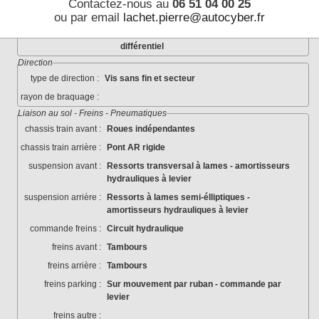
Contactez-nous au
06 51 04 00 25
nombre de rapports :
4 (+ marche arrière)
ou par email
lachet.pierre@autocyber.fr
transmission aux roues :
Propultion AR par arbre - flectors - pont -
différentiel
Direction
type de direction :
Vis sans fin et secteur
rayon de braquage :
Liaison au sol - Freins - Pneumatiques
chassis train avant :
Roues indépendantes
chassis train arrière :
Pont AR rigide
suspension avant :
Ressorts transversal à lames - amortisseurs
hydrauliques à levier
suspension arrière :
Ressorts à lames semi-élliptiques -
amortisseurs hydrauliques à levier
commande freins :
Circuit hydraulique
freins avant :
Tambours
freins arrière :
Tambours
freins parking :
Sur mouvement par ruban - commande par
levier
freins autre :