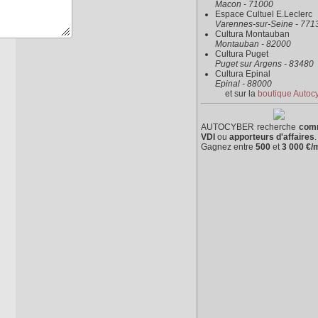
Macon - 71000
Espace Cultuel E.Leclerc
Varennes-sur-Seine - 771
Cultura Montauban
Montauban - 82000
Cultura Puget
Puget sur Argens - 83480
Cultura Epinal
Epinal - 88000
et sur la
boutique Autoc
AUTOCYBER recherche
com
VDI
ou
apporteurs d'affaires
.
Gagnez entre
500
et
3 000 €/