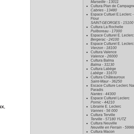
Marseille - 13011
Cultura Plan de Campagn
Cabries - 13480
Espace Cultuel E.Leclerc -
Flour
SAINT-GEORGES - 15100
Cultura La Rochelle
Puilboreau - 17000
Espace Culturel E. Leclerc
Bergerac - 24100
Espace Culturel E. Leclerc
Vierzon - 18100
Cultura Valence
Valence - 26000
Cultura Balma
Balma - 31130
Cultura Labège
Labège - 31670
Cultura Châteauroux
Saint-Maur - 36250
Escace Culture Leclerc Na
Paradis
Nantes - 44300
Espace Culturel Leclerc
Pornic - 44210
ux
,
Librairie E. Leclerc
Vannes - 56 000
Cultura Terville
Terville - 57180 YUTZ
Cultura Neuville
Neuville en Ferrain - 5996
Cultura Macon