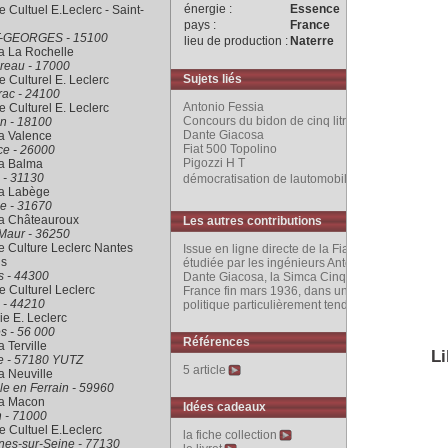
énergie :
Essence
 Cultuel E.Leclerc - Saint-
pays :
France
-GEORGES - 15100
lieu de production :
Naterre
a La Rochelle
reau - 17000
Sujets liés
 Culturel E. Leclerc
rac - 24100
Antonio Fessia
 Culturel E. Leclerc
Concours du bidon de cinq litres 1937
n - 18100
Dante Giacosa
a Valence
Fiat 500 Topolino
ce - 26000
Pigozzi H T
ra Balma
 - 31130
démocratisation de lautomobile Française
ra Labège
e - 31670
ra Châteauroux
Les autres contributions
Maur - 36250
 Culture Leclerc Nantes
Issue en ligne directe de la Fiat 500 Topolino,
is
étudiée par les ingénieurs Antonio Fessia et
s - 44300
Dante Giacosa, la Simca Cinq apparaît en
 Culturel Leclerc
France fin mars 1936, dans un climat social et
 - 44210
politique particulièrement tendu
rie E. Leclerc
s - 56 000
Références
a Terville
Li
le - 57180 YUTZ
5 article
a Neuville
le en Ferrain - 59960
ra Macon
Idées cadeaux
 - 71000
 Cultuel E.Leclerc
la fiche collection
nes-sur-Seine - 77130