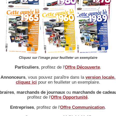
position :
Longitudinal AV
cylindrée :
3
570 cm
alésage :
52 x 67 mm
rapport volumétrique :
6 / 1
puissance max :
13 ch à 4000 Tr/mn cv
couple max :
2,9 m/Kg à 2100 Tr/mn
puissance fiscale :
3 cv
culasse :
Alliage léger
vilbrequin :
2 Paliers
Cliquez sur l'image pour feuilleter un exemplaire
alimentation :
1 Carburateur horizontal Solex
Particuliers
, profitez de l'
Offre Découverte
.
distribution :
1 Arbre à cames latéral - soupapes latérales
allumage :
Bobine - distributeur
Annonceurs
, vous pouvez paraître dans la
version locale,
cliquez ici
pour en feuilleter un exemplaire.
refroidissement :
Eau par pompe - ventilateur
graissage :
Sous Pression par pompe
braires
,
marchands de journaux
ou
marchands de cadea
équipement électrique :
Batterie 12 V
profitez de l'
Offre Opportunité
.
Transmission
Entreprises
, profitez de l'
Offre Communication
.
type d'embrayage :
Monodisque à sec
boite de vitesses :
Mécanique