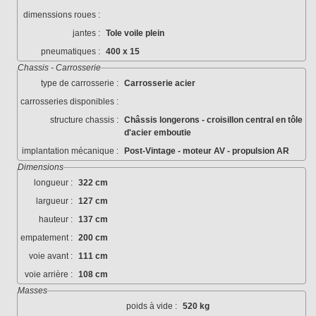
dimenssions roues :
jantes :
Tole voile plein
pneumatiques :
400 x 15
Chassis - Carrosserie
type de carrosserie :
Carrosserie acier
carrosseries disponibles :
structure chassis :
Châssis longerons - croisillon central en tôle
d'acier emboutie
implantation mécanique :
Post-Vintage - moteur AV - propulsion AR
Dimensions
longueur :
322 cm
largueur :
127 cm
hauteur :
137 cm
empatement :
200 cm
voie avant :
111 cm
voie arrière :
108 cm
Masses
poids à vide :
520 kg