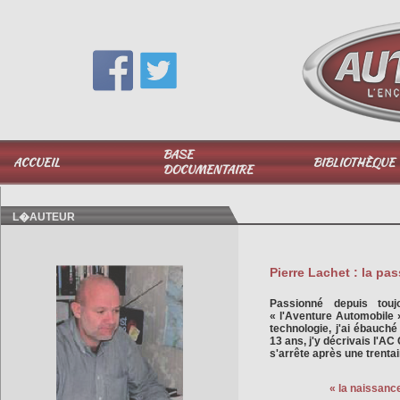
Vous avez une question,
appelez-moi au
06 51 040 025
BASE
ACCUEIL
BIBLIOTHÈQUE
DOCUMENTAIRE
L�AUTEUR
Pierre Lachet : la pas
Passionné depuis touj
« l'Aventure Automobile 
technologie, j'ai ébauch
13 ans, j'y décrivais l'AC
s'arrête après une trentai
« la naissanc