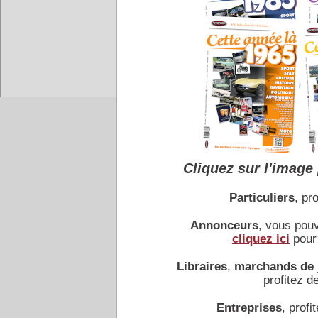
de l'automobile.
Alors, vous aussi, laissez
participez à mon fabuleux
à prêsent !
Accueil
|
Conseiller à un 
Cliquez sur l'image 
Particuliers
, pro
Annonceurs
, vous pou
cliquez ici
pour 
Libraires
,
marchands de 
profitez de
Entreprises
, profit