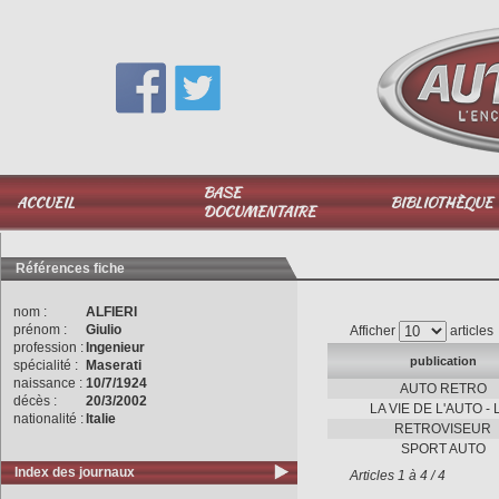
Vous avez une question,
appelez-moi au
06 51 040 025
BASE
ACCUEIL
BIBLIOTHÈQUE
DOCUMENTAIRE
Références fiche
nom :
ALFIERI
prénom :
Giulio
Afficher
articles
profession :
Ingenieur
publication
spécialité :
Maserati
naissance :
10/7/1924
AUTO RETRO
décès :
20/3/2002
LA VIE DE L'AUTO - 
nationalité :
Italie
RETROVISEUR
SPORT AUTO
Index des journaux
Articles 1 à 4 / 4