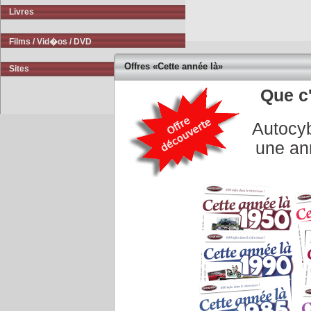
Livres
Films / Vid�os / DVD
Offres «Cette année là»
Sites
Que c'
Autocyb
Accueil
|
Conseiller à un 
une an