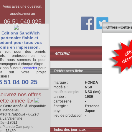
Vous avez une question,
appelez-moi au
06 51 040 025
Offres «Cette 
 Éditions SandWich
partenaire fiable et
étent pour tous vos
oins en impression.
BASE
 soit pour des projets
ACCUEIL
DOCUMENTAIR
nels, professionnels ou
tifs, nous sommes là pour
compagner à chaque étape.
ez pas à nous
contacter
pour
Références fiche
ger sur votre projet
sion !
6 51 04 00 25
marque :
HONDA
modèle :
NSX
modèle complet :
NSX (les)
ouvrez nos offres
année :
1989
ette année là»
carrosserie :
-
ne
Cette année là
, disponible
énergie :
Essence
ra Mandelieu
pays :
Japon
lieu la Napoule - 06210
lieu de production :
-
a La Valentine
lle - 13011
ra Plan de Campagne
Index des journaux
es - 13480