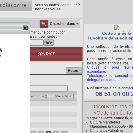
Vous souhaitez contribuer ?
CCÈS COMPTE
Inscrivez-vous !
Chercher dans
Lisez directement une contribution
Cette année là
en saisissant son code :
la voiture dans son é
lire
Une collection de livrets 
à
passionnés de l'automobile.
QUE
CONTACT
e
Cette année là existe en
locale (avec annonceurs).
Cliquez ici pour feuill
Retour
exemplaire
.
Téléchargez le concept p
délégué ou mandataire
hercher
N'hésitez pas à nous
contact
06 51 04 00 
numéro
rubrique
titre article
347 - 396
Découvrez nos of
4/89
«Cette année là
520
Magazine
Cette année là
, d
272
Cultura Mandelieu
330 - 475
Mandelieu la Napoule - 0
Cultura La Valentine