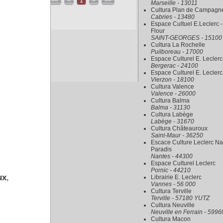
<<
<
1
>
>>
Marseille - 13011
Cultura Plan de Campagn
Cabries - 13480
Espace Cultuel E.Leclerc -
Flour
SAINT-GEORGES - 15100
Cultura La Rochelle
Puilboreau - 17000
Espace Culturel E. Leclerc
Bergerac - 24100
Espace Culturel E. Leclerc
Vierzon - 18100
Cultura Valence
Valence - 26000
Cultura Balma
Balma - 31130
Cultura Labège
Labège - 31670
Cultura Châteauroux
Saint-Maur - 36250
Escace Culture Leclerc Na
Paradis
Nantes - 44300
Espace Culturel Leclerc
Pornic - 44210
ux
,
Librairie E. Leclerc
Vannes - 56 000
Cultura Terville
Terville - 57180 YUTZ
Cultura Neuville
Neuville en Ferrain - 5996
Cultura Macon