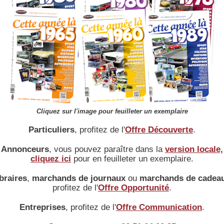
Accueil
|
Conseiller à un ami
|
Liens
|
Infos légales
|
Conditions d'utilisation
Cliquez sur l'image pour feuilleter un exemplaire
Particuliers
, profitez de l'
Offre Découverte
.
Annonceurs
, vous pouvez paraître dans la
version locale,
cliquez ici
pour en feuilleter un exemplaire.
braires
,
marchands de journaux
ou
marchands de cadea
profitez de l'
Offre Opportunité
.
Entreprises
, profitez de l'
Offre Communication
.