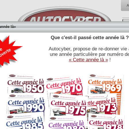
A
année là»
Que c'est-il passé cette année là ?
Autocyber, propose de re-donner vie 
RÉFÉRENCES
BIBLIOTHÈQUE
BOUTI
une année particulière par numéro d
E
JOURNALISTIQUES
« Cette année là »
!
Afficher
articles
C
publication
date
AUTO RETRO
/
L'AUTO-JOURNAL
/
L'AUTOMOBILE MAGAZINE
/
RETROVISEUR
/
SPORT AUTO
/
Articles 1 à 5 / 5