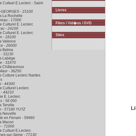
 Cultuel E.Leclerc - Saint-
Livres
-GEORGES - 15100
a La Rochelle
reau - 17000
Films / Vid�os / DVD
 Culturel E. Leclerc
rac - 24100
 Culturel E. Leclerc
Sites
n - 18100
a Valence
ce - 26000
ra Balma
 - 31130
ra Labège
e - 31670
ra Châteauroux
Maur - 36250
 Culture Leclerc Nantes
is
s - 44300
 Culturel Leclerc
 - 44210
rie E. Leclerc
s - 56 000
a Terville
Li
le - 57180 YUTZ
a Neuville
le en Ferrain - 59960
ra Macon
 - 71000
 Cultuel E.Leclerc
nes-sur-Seine - 77130