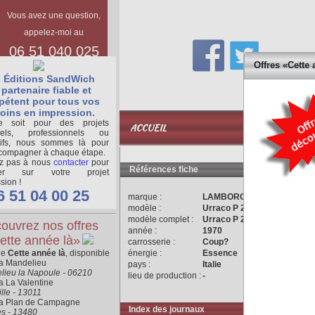
Vous avez une question,
appelez-moi au
06 51 040 025
Offres «Cette 
 Éditions SandWich
partenaire fiable et
étent pour tous vos
oins en impression.
BASE
 soit pour des projets
ACCUEIL
DOCUMENTAIR
nels, professionnels ou
tifs, nous sommes là pour
compagner à chaque étape.
ez pas à nous
contacter
pour
Références fiche
ger sur votre projet
sion !
6 51 04 00 25
marque :
LAMBORGHINI
modèle :
Urraco P 250
modèle complet :
Urraco P 250
ouvrez nos offres
année :
1970
ette année là»
carrosserie :
Coup?
ne
Cette année là
, disponible
énergie :
Essence
ra Mandelieu
pays :
Italie
lieu la Napoule - 06210
lieu de production :
-
a La Valentine
lle - 13011
ra Plan de Campagne
Index des journaux
es - 13480