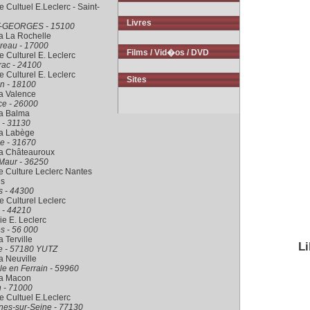
 Cultuel E.Leclerc - Saint-
Livres
-GEORGES - 15100
a La Rochelle
reau - 17000
Films / Vid�os / DVD
 Culturel E. Leclerc
rac - 24100
 Culturel E. Leclerc
Sites
n - 18100
a Valence
ce - 26000
ra Balma
 - 31130
ra Labège
e - 31670
ra Châteauroux
Maur - 36250
 Culture Leclerc Nantes
is
s - 44300
 Culturel Leclerc
 - 44210
rie E. Leclerc
s - 56 000
a Terville
Li
le - 57180 YUTZ
a Neuville
le en Ferrain - 59960
ra Macon
 - 71000
 Cultuel E.Leclerc
nes-sur-Seine - 77130