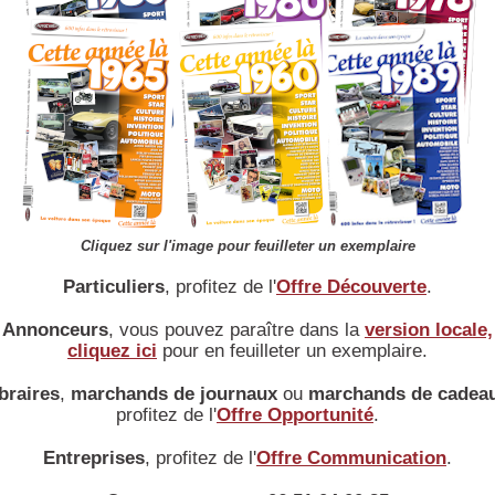
Accueil
|
Conseiller à un ami
|
Liens
|
Infos légales
|
Conditions d'utilisation
Cliquez sur l'image pour feuilleter un exemplaire
Particuliers
, profitez de l'
Offre Découverte
.
Annonceurs
, vous pouvez paraître dans la
version locale,
cliquez ici
pour en feuilleter un exemplaire.
braires
,
marchands de journaux
ou
marchands de cadea
profitez de l'
Offre Opportunité
.
Entreprises
, profitez de l'
Offre Communication
.