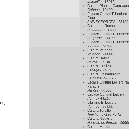
Marseille - 13011
Cultura Plan de Campagn
Cabries - 13480
Espace Cultuel E.Leclerc -
Flour
SAINT-GEORGES - 15100
Cultura La Rochelle
Puilboreau - 17000
Espace Culturel E. Leclerc
Bergerac - 24100
Espace Culturel E. Leclerc
Vierzon - 18100
Cultura Valence
Valence - 26000
Cultura Balma
Balma - 31130
Cultura Labège
Labège - 31670
Cultura Châteauroux
Saint-Maur - 36250
Escace Culture Leclerc Na
Paradis
Nantes - 44300
Espace Culturel Leclerc
Pornic - 44210
ux
,
Librairie E. Leclerc
Vannes - 56 000
Cultura Terville
Terville - 57180 YUTZ
Cultura Neuville
Neuville en Ferrain - 5996
Cultura Macon