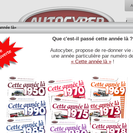
A
année là»
Que c'est-il passé cette année là ?
Autocyber, propose de re-donner vie 
RÉFÉRENCES
BIBLIOTHÈQUE
BOUTI
une année particulière par numéro d
E
JOURNALISTIQUES
« Cette année là »
!
Afficher
articles
C
publication
date
numér
SPORT AUTO
107
Articles 1 à 1 / 1