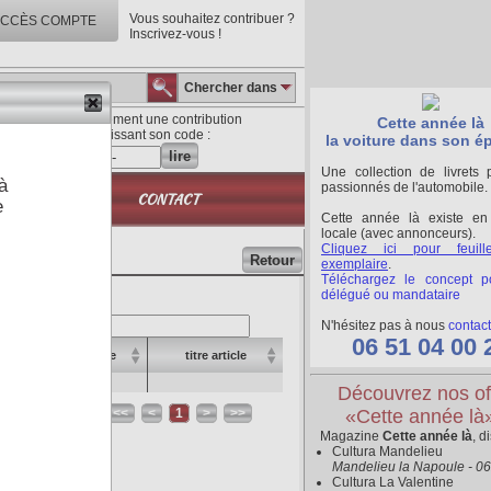
Vous souhaitez contribuer ?
CCÈS COMPTE
Inscrivez-vous !
Chercher dans
Lisez directement une contribution
Cette année là
en saisissant son code :
la voiture dans son é
lire
Une collection de livrets 
à
passionnés de l'automobile.
QUE
CONTACT
e
Cette année là existe en
locale (avec annonceurs).
Cliquez ici pour feuill
Retour
exemplaire
.
Téléchargez le concept p
délégué ou mandataire
hercher
N'hésitez pas à nous
contact
06 51 04 00 
o
rubrique
titre article
Découvrez nos of
<<
<
1
>
>>
«Cette année là
Magazine
Cette année là
, d
Cultura Mandelieu
Mandelieu la Napoule - 0
Cultura La Valentine