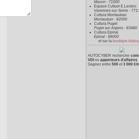
Macon - 71000
Espace Cultuel E.Leclerc
Varennes-sur-Seine - 771
Cultura Montauban
Montauban - 82000
Cultura Puget
Puget sur Argens - 83480
Cultura Epinal
Epinal - 88000
et sur la
boutique Autoc
AUTOCYBER recherche
com
VDI
ou
apporteurs d'affaires
.
Gagnez entre
500
et
3 000 €/