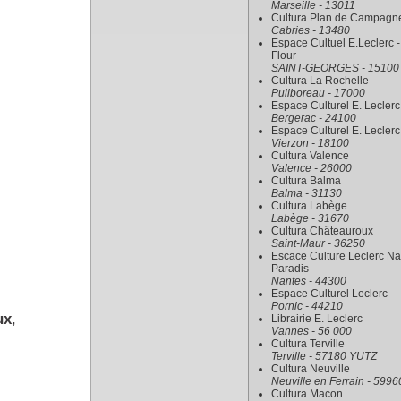
Marseille - 13011
Cultura Plan de Campagn
Cabries - 13480
Espace Cultuel E.Leclerc -
Flour
SAINT-GEORGES - 15100
Cultura La Rochelle
Puilboreau - 17000
Espace Culturel E. Leclerc
Bergerac - 24100
Espace Culturel E. Leclerc
Vierzon - 18100
Cultura Valence
Valence - 26000
Cultura Balma
Balma - 31130
Cultura Labège
Labège - 31670
Cultura Châteauroux
Saint-Maur - 36250
Escace Culture Leclerc Na
Paradis
Nantes - 44300
Espace Culturel Leclerc
Pornic - 44210
ux
,
Librairie E. Leclerc
Vannes - 56 000
Cultura Terville
Terville - 57180 YUTZ
Cultura Neuville
Neuville en Ferrain - 5996
Cultura Macon