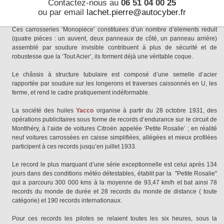
Contactez-nous au
06 51 04 00 25
ou par email
lachet.pierre@autocyber.fr
C’est, en somme, l’application à la voiture de large diffusion, les principes
de la voiture de luxe.
Ces carrosseries ‘Monopièce’ constituées d’un nombre d’éléments réduit
(quatre pièces : un auvent, deux panneaux de côté, un panneau arrière)
assemblé par soudure invisible contribuent à plus de sécurité et de
robustesse que la ‘Tout Acier’, ils forment déjà une véritable coque.
Le châssis à structure tubulaire est composé d’une semelle d’acier
rapportée par soudure sur les longerons et traverses caissonnés en U, les
ferme, et rend le cadre pratiquement indéformable.
La société des huiles
Yacco
organise à partir du 28 octobre 1931, des
opérations publicitaires sous forme de records d’endurance sur le circuit de
Montlhéry, à l’aide de voitures Citroën appelée ‘Petite Rosalie’ ; en réalité
neuf voitures carrossées en caisse simplifiées, allégées et mieux profilées
participent à ces records jusqu’en juillet 1933.
Le record le plus marquant d’une série exceptionnelle est celui après 134
jours dans des conditions météo détestables, établit par la "Petite Rosalie"
qui a parcouru 300 000 kms à la moyenne de 93,47 km/h et bat ainsi 78
records du monde de durée et 28 records du monde de distance ( toute
catégorie) et 190 records internationaux.
Pour ces records les pilotes se relaient toutes les six heures, sous la