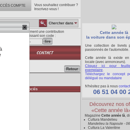
Vous souhaitez contribuer ?
CCÈS COMPTE
Inscrivez-vous !
Chercher dans
Lisez directement une contribution
Cette année là
en saisissant son code :
la voiture dans son é
lire
Une collection de livrets 
à
passionnés de l'automobile.
QUE
CONTACT
e
Cette année là existe en
locale (avec annonceurs).
Cliquez ici pour feuill
Retour
exemplaire
.
Téléchargez le concept p
délégué ou mandataire
N'hésitez pas à nous
contact
Médias associés
06 51 04 00 
Découvrez nos of
«Cette année là
Magazine
Cette année là
, d
Cultura Mandelieu
Mandelieu la Napoule - 0
Cultura La Valentine