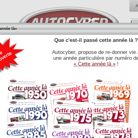
A
année là»
Que c'est-il passé cette année là ?
Autocyber, propose de re-donner vie 
RÉFÉRENCES
BIBLIOTHÈQUE
BOUTI
une année particulière par numéro d
E
JOURNALISTIQUES
« Cette année là »
!
Citroen Rosalie 8A bien connue pour ses records avec les
huiles Yacco.
Lire la fiche technique associée
L'arrivée de la nouvelle gamme Citroën C 4 et C 6 en 1932, marque
l'histoire de la marque par deux innovations : l'apparition du fameux
''moteur flottant'' et la carrosserie ''monopièce''. A partir de deux