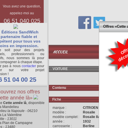
Vous avez une question,
appelez-moi au
06 51 040 025
Offres «Cette 
 Éditions SandWich
partenaire fiable et
étent pour tous vos
oins en impression.
BASE
 soit pour des projets
ACCUEIL
DOCUMENTAIR
nels, professionnels ou
tifs, nous sommes là pour
compagner à chaque étape.
ez pas à nous
contacter
pour
VOITURE
ger sur votre projet
sion !
6 51 04 00 25
Contenu
ouvrez nos offres
ette année là»
Fiche
ne
Cette année là
, disponible
ra Mandelieu
marque :
CITROEN
lieu la Napoule - 06210
modèle :
Rosalie
a La Valentine
modèle complet :
Rosalie 8A
lle - 13011
année :
1932
ra Plan de Campagne
carrosserie :
Berline
es - 13480