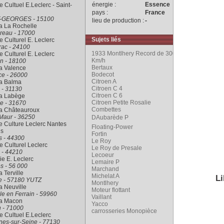
énergie :
Essence
 Cultuel E.Leclerc - Saint-
pays :
France
-GEORGES - 15100
lieu de production :
-
a La Rochelle
reau - 17000
Sujets liés
 Culturel E. Leclerc
rac - 24100
1933 Montlhery Record de 300 000 Km à 93
 Culturel E. Leclerc
Km/h
n - 18100
Bertaux
a Valence
Bodecot
ce - 26000
Citroen A
ra Balma
Citroen C 4
 - 31130
Citroen C 6
ra Labège
Citroen Petite Rosalie
e - 31670
Combettes
ra Châteauroux
Maur - 36250
DAubarède P
 Culture Leclerc Nantes
Floating-Power
is
Fortin
s - 44300
Le Roy
 Culturel Leclerc
Le Roy de Presale
 - 44210
Lecoeur
rie E. Leclerc
Lemaire P
s - 56 000
Marchand
a Terville
Michelat A
Li
le - 57180 YUTZ
Montlhery
a Neuville
Moteur flottant
le en Ferrain - 59960
Vaillant
ra Macon
Yacco
 - 71000
carrosseries Monopièce
 Cultuel E.Leclerc
nes-sur-Seine - 77130