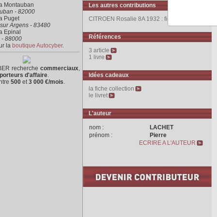
ra Montauban
Les autres contributions
uban - 82000
a Puget
CITROEN Rosalie 8A 1932 : fiche technique
sur Argens - 83480
a Epinal
Références
 - 88000
ur la
boutique Autocyber
.
3 article
1 livre
ER recherche
commerciaux
,
porteurs d'affaire
.
Idées cadeaux
ntre
500
et
3 000 €/mois
.
la fiche collection
le livret
L'auteur
nom :
LACHET
prénom :
Pierre
ECRIRE A L'AUTEUR