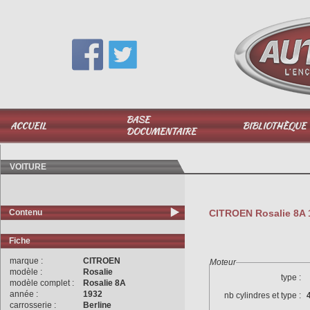
Vous avez une question,
appelez-moi au
06 51 040 025
BASE
ACCUEIL
BIBLIOTHÈQUE
DOCUMENTAIRE
VOITURE
Contenu
CITROEN Rosalie 8A 1
Fiche
marque :
CITROEN
Moteur
modèle :
Rosalie
type :
modèle complet :
Rosalie 8A
année :
1932
nb cylindres et type :
carrosserie :
Berline