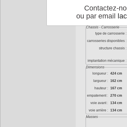
dimenssions roues :
Contactez-n
jantes :
Tol
ou par email
la
pneumatiques :
140
Chassis - Carrosserie
type de carrosserie :
carrosseries disponibles :
structure chassis :
implantation mécanique :
Dimensions
longueur :
424 cm
largueur :
162 cm
hauteur :
167 cm
empatement :
270 cm
voie avant :
134 cm
voie arrière :
134 cm
Masses