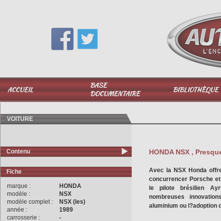
Vous avez une question,
appelez-moi au
06 51 040 025
BASE
ACCUEIL
BIBLIOTHÈQUE
DOCUMENTAIRE
VOITURE
Contenu
HONDA NSX , Presque 
Avec la NSX Honda offre
Fiche
concurrencer Porsche et 
marque :
HONDA
le pilote brésilien 
modèle :
NSX
nombreuses innovation
modèle complet :
NSX (les)
aluminium ou l?adoption d
année :
1989
carrosserie :
-