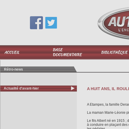
Vous avez une question,
appelez-moi au
06 51 040 025
BASE
ACCUEIL
BIBLIOTHÈQUE
DOCUMENTAIRE
Rétro-news
Actualité d'avant-hier
A HUIT ANS, IL ROULE 
A Etampes, la famille Dera
La maman Marie-Léonie pil
Le fils Albert né en 1915 ;
à conduire en plaçant des 
les pédales.