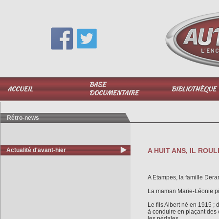
Vous avez une question,
appelez-moi au
06 51 040 025
BASE
ACCUEIL
BIBLIOTHÈQUE
DOCUMENTAIRE
Rétro-news
Actualité d'avant-hier
A HUIT ANS, IL ROULE 
A Etampes, la famille Dera
La maman Marie-Léonie pil
Le fils Albert né en 1915 ;
à conduire en plaçant des 
les pédales.