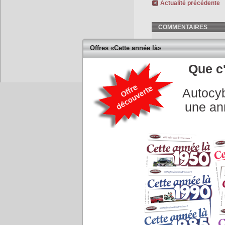
Actualité précédente
COMMENTAIRES
Offres «Cette année là»
Que c'
Autocyb
Accueil
|
Conseiller à un 
une an