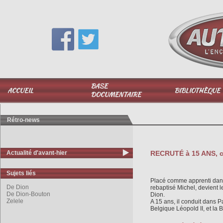
Vous avez une question,
appelez-moi au
06 51 040 025
BASE
ACCUEIL
BIBLIOTHÈQUE
DOCUMENTAIRE
Rétro-news
Actualité d'avant-hier
RECRUTÉ à 15 ANS, 
Sujets liés
Placé comme apprenti dans
De Dion
rebaptisé Michel, devient
De Dion-Bouton
Dion.
Zelele
A 15 ans, il conduit dans Pa
Belgique Léopold II, et la 