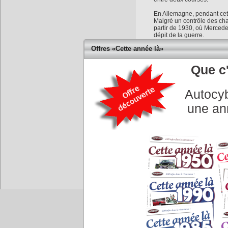
En Allemagne, pendant cette
Malgré un contrôle des chan
partir de 1930, où Mercede
dépit de la guerre.
Offres «Cette année là»
Il remporte trois fois le 
1935, 1937 et 1938.
Que c'
Réputé extrêmement perfec
mécaniques qu’on lui confit,
Grand Prix d’Allemagne.
Autocyb
Michael Schumacher n’a gag
2006...
une an
Actualité précédente
COMMENTAIRES
Accueil
|
Conseiller à un 