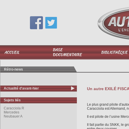
Vous avez une question,
appelez-moi au
06 51 040 025
BASE
ACCUEIL
BIBLIOTHÈQUE
DOCUMENTAIRE
Rétro-news
Actualité d'avant-hier
Un autre EXILÉ FISC
Sujets liés
Le plus grand pilote d'aut
Caracciola R
Caracciola est Allemand, n
Mercedes
Neubauer A
Il est pilote de l’usine Me
Il fait partie du SNKK, le gr
entre deux courses.