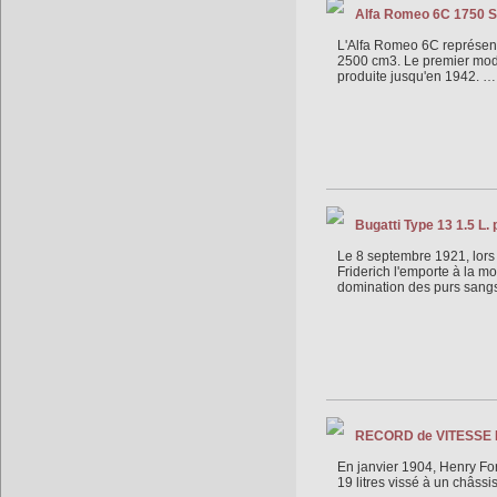
Alfa Romeo 6C 1750 SG
L'Alfa Romeo 6C représen
2500 cm3. Le premier modè
produite jusqu'en 1942. …
Bugatti Type 13 1.5 L.
Le 8 septembre 1921, lors 
Friderich l'emporte à la m
domination des purs sangs
RECORD de VITESSE H
En janvier 1904, Henry For
19 litres vissé à un châssi