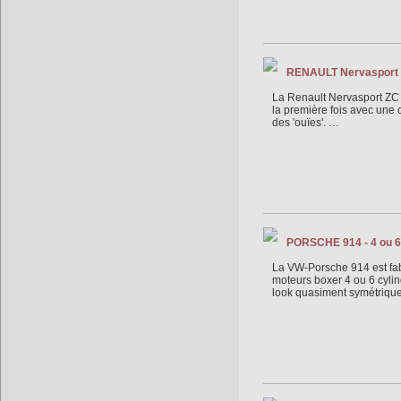
RENAULT Nervasport ZC
La Renault Nervasport ZC 2
la première fois avec une 
des 'ouïes'. …
PORSCHE 914 - 4 ou 6 
La VW-Porsche 914 est fab
moteurs boxer 4 ou 6 cylind
look quasiment symétrique 