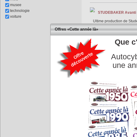
musee
technologie
STUDEBAKER Avanti une
voiture
Ultime production de Stude
ultra-créatif et d'un desi
Offres «Cette année là»
L'Avanti est un coupé spor
Que c'
Autocyb
une an
CITROEN GS Birotor -
La Citroën GS Birotor est 
de Félix Wankel, elle fait
une version luxueuse et p
ROLLS ROYCE Silver C