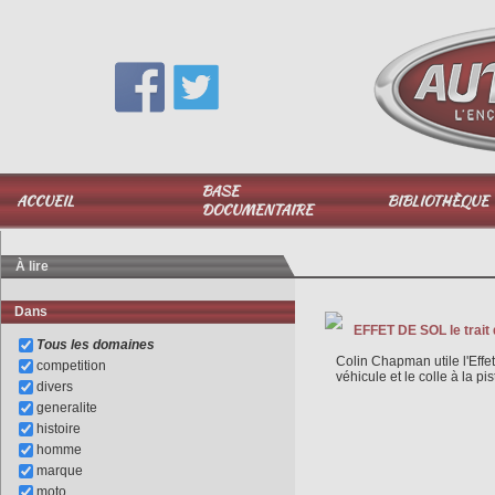
Vous avez une question,
appelez-moi au
06 51 040 025
BASE
ACCUEIL
BIBLIOTHÈQUE
DOCUMENTAIRE
À lire
Dans
EFFET DE SOL le trait
Tous les domaines
Colin Chapman utile l'Eff
competition
véhicule et le colle à la pi
divers
generalite
histoire
homme
marque
moto