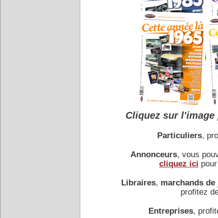
La Rolls-Royce Silver Clou
Bentley S, excepté la calan
principe du châssis séparé
RENAULT Fuégo Histoi
Renault reprend la plate-
Michel Jardin de l'équipe
Cliquez sur l'image 
Particuliers
, pro
Annonceurs
, vous pou
cliquez ici
pour 
BMW 2002 Turbo - Pre
Libraires
,
marchands de 
BMW présente la 2002 Turb
profitez de
un turbo KKK une idée déjà
Entreprises
, profit