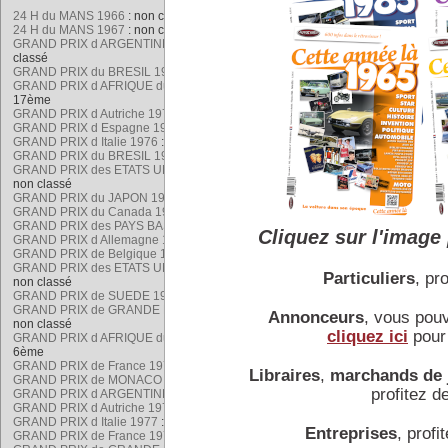
Mario gravit rapidement le
24 H du MANS 1966
: non classé
il est engagé par Clint B
24 H du MANS 1967
: non classé
Indianapolis, avec laque
GRAND PRIX d ARGENTINE 1975
: non
classé
américain.
GRAND PRIX du BRESIL 1975
: 7ème
GRAND PRIX d AFRIQUE du SUD 1975
:
En 1965, il devient cha
17ème
GRAND PRIX d Autriche 1976
: 5ème
prend la troisième place d
GRAND PRIX d Espagne 1976
: non classé
GRAND PRIX d Italie 1976
: non classé
En 1966, il est encore 
GRAND PRIX du BRESIL 1976
: non classé
première fois avec Lucien
GRAND PRIX des ETATS UNIS OUEST 1976
:
non classé
mais ils abandonnent à la 
GRAND PRIX du JAPON 1976
: 1er
GRAND PRIX du Canada 1976
: 3ème
En 1967, avec Bruce McLar
GRAND PRIX des PAYS BAS 1976
: 3ème
Cliquez sur l'image 
GRAND PRIX d Allemagne 1976
: 12ème
Sebring
, sur Ford Mk IV,
GRAND PRIX de Belgique 1976
: non classé
Lucien Bianchi, Mario réali
GRAND PRIX des ETATS UNIS EST 1976
:
Particuliers
, pro
non classé
En 1969, il gagne pour la
GRAND PRIX de SUEDE 1976
: non classé
GRAND PRIX de GRANDE BRETAGNE 1976
:
Ford, il remporte les 50
Annonceurs
, vous pou
non classé
252,400 km/h.
cliquez ici
pour 
GRAND PRIX d AFRIQUE du SUD 1976
:
6ème
GRAND PRIX de France 1976
: 4ème
L'année suivante, il débute
Libraires
,
marchands de 
GRAND PRIX de MONACO 1977
: 5ème
de placer sa Lotus 49 en p
profitez de
GRAND PRIX d ARGENTINE 1977
: 5ème
GRAND PRIX d Autriche 1977
: non classé
De 1969 à 1974, on assi
GRAND PRIX d Italie 1977
: 1er
Entreprises
, profit
GRAND PRIX de France 1977
: 1er
Lotus, Match et Ferrari, en 