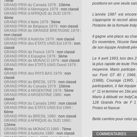
7ème
positions en une seule sais
GRAND PRIX du Canada 1978
: 10ème
GRAND PRIX d Allemagne 1979
: non classé
GRAND PRIX d AFRIQUE du SUD 1979
:
L'année 1987 est encore 
4ème
s'approprie le record abs
GRAND PRIX d Italie 1979
: 5ème
l'histoire de la formule Ind
GRAND PRIX de Belgique 1979
: non classé
GRAND PRIX de GRANDE BRETAGNE 1979
:
non classé
Il gagne une place au cha
GRAND PRIX d Autriche 1979
: non classé
En novembre, l'écurie N
GRAND PRIX des ETATS UNIS Est 1979
: non
de son équipe Andretti père
classé
GRAND PRIX de France 1979
: non classé
GRAND PRIX d Espagne 1979
: 3ème
Le 4 avril 1993, lors des 2
GRAND PRIX de MONACO 1979
: non classé
la plus rapide de toute l'h
GRAND PRIX des ETATS UNIS Ouest 1979
:
4ème
moyenne. Mario participe
GRAND PRIX des PAYS BAS 1979
: non
sur Ford GT 40 ( 1966,
classé
(1988), Courage (1995, 
GRAND PRIX du BRESIL 1979
: non classé
participation, il fait éq
GRAND PRIX du Canada 1979
: 10ème
GRAND PRIX d ARGENTINE 1979
: 5ème
n° 11 et termine en 16e pos
GRAND PRIX d ARGENTINE 1980
: non
Mario à débuté en IndyCar 
classé
128 Grands Prix de F 1 
GRAND PRIX du Canada 1980
: non classé
GRAND PRIX des ETATS UNIS Est 1980
:
Protos et Nascar.
6ème
GRAND PRIX du BRESIL 1980
: non classé
Belle carrière pour celui 
GRAND PRIX d AFRIQUE du SUD 1980
:
12ème
GRAND PRIX de MONACO 1980
: 7ème
GRAND PRIX d Autriche 1980
: non classé
COMMENTAIRES