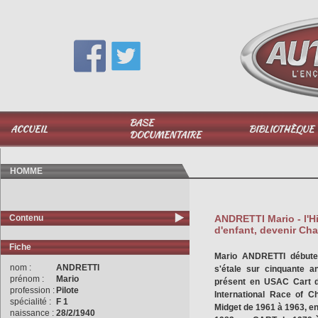
Vous avez une question,
appelez-moi au
06 51 040 025
BASE
ACCUEIL
BIBLIOTHÈQUE
DOCUMENTAIRE
HOMME
Contenu
ANDRETTI Mario - l'Hi
d'enfant, devenir C
Fiche
Mario ANDRETTI débute 
nom :
ANDRETTI
s'étale sur cinquante a
prénom :
Mario
présent en USAC Cart d
profession :
Pilote
International Race of 
spécialité :
F 1
Midget de 1961 à 1963, e
naissance :
28/2/1940