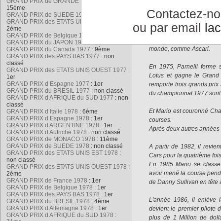
GRAND PRIX de GRANDE BRETAGNE 1977
:
du grand prix d'Afrique du
15ème
Contactez-n
GRAND PRIX de SUEDE 1977
: 6ème
GRAND PRIX des ETATS UNIS EST 1977
:
Mario s'est longtemps par
ou par email
la
2ème
et la formule 1 avant 
GRAND PRIX de Belgique 1977
: non classé
avec Parnelli pour réali
GRAND PRIX du JAPON 1977
: non classé
monde, comme Ascari.
GRAND PRIX du Canada 1977
: 9ème
GRAND PRIX des PAYS BAS 1977
: non
classé
En 1975, Parnelli ferme s
GRAND PRIX des ETATS UNIS OUEST 1977
:
Lotus et gagne le Grand 
1er
GRAND PRIX d Espagne 1977
: 1er
remporte trois grands pri
GRAND PRIX du BRESIL 1977
: non classé
du championnat 1977 sont 
GRAND PRIX d AFRIQUE du SUD 1977
: non
classé
Et Mario est couronné Ch
GRAND PRIX d Italie 1978
: 6ème
GRAND PRIX d Espagne 1978
: 1er
courses.
GRAND PRIX d ARGENTINE 1978
: 1er
Après deux autres années 
GRAND PRIX d Autriche 1978
: non classé
GRAND PRIX de MONACO 1978
: 11ème
GRAND PRIX de SUEDE 1978
: non classé
A partir de 1982, il revien
GRAND PRIX des ETATS UNIS EST 1978
:
Cars pour la quatrième fois
non classé
En 1985 Mario se classe
GRAND PRIX des ETATS UNIS OUEST 1978
:
avoir mené la course penda
2ème
GRAND PRIX de France 1978
: 1er
de Danny Sullivan en tête 
GRAND PRIX de Belgique 1978
: 1er
GRAND PRIX des PAYS BAS 1978
: 1er
L'année 1986, il enlève 
GRAND PRIX du BRESIL 1978
: 4ème
GRAND PRIX d Allemagne 1978
: 1er
devient le premier pilote 
GRAND PRIX d AFRIQUE du SUD 1978
:
plus de 1 Million de dol