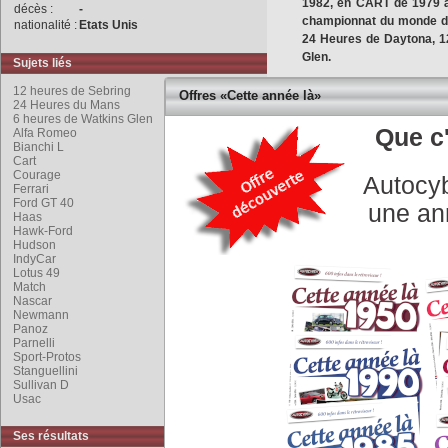
1982, en CART de 1979 à
décès :
-
championnat du monde de
nationalité :
Etats Unis
24 Heures de Daytona, 1
Glen.
Sujets liés
12 heures de Sebring
Né le 28 février
1940 à Mo
Offres «Cette année là»
24 Heures du Mans
Italie, et nationalisé Améric
6 heures de Watkins Glen
En 1955 Mario et son frère 
Que c'
Alfa Romeo
Bianchi L
une Stanguellini à moteur 
Cart
l'engagement de leur pro
Courage
Autocyb
Andretti quitte l'Italie
Ferrari
Ford GT 40
d'adolescents envolés, co
une an
Haas
suivre leur idole Alberto As
Hawk-Ford
Cependant, à Nazareth en P
Hudson
Et les deux frères se met
IndyCar
Lotus 49
vieille Hudson de 1948.
Match
Grâce au tirage au sort
Nascar
compétition pour la premi
Newmann
Panoz
suite à plusieurs accidents
Parnelli
Sport-Protos
Mario, en vrai frère jumea
Stanguellini
ovales de son pays, et c'
Sullivan D
Usac
Andretti dans la catégorie
modifiées.
Ses résultats